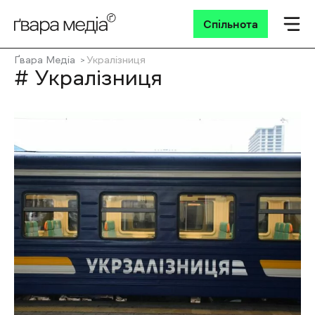
Спільнота
Ґвара Медіа
Укралізниця
# Укралізниця