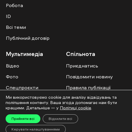
Робота
ID
Всі теми
Публічний договір
Мультимедіа
Спільнота
Відео
Приєднатись
Фото
Повідомити новину
Спецпроєкти
Правила публікації
Колонок
Ми використовуємо cookie для аналізу відвідувань та
поліпшення контенту. Ваша згода допомагає нам бути
кращими. Детальніше — у
Політиці cookie
.
Прийняти всі
Відхилити всі
Усі права захищені. ©2016-2026. Ґвара Медіа. Використання матеріалів сайту
Керувати налаштуваннями
дозволяється лише за наявності активного посилання на “Ґвара Медіа” не