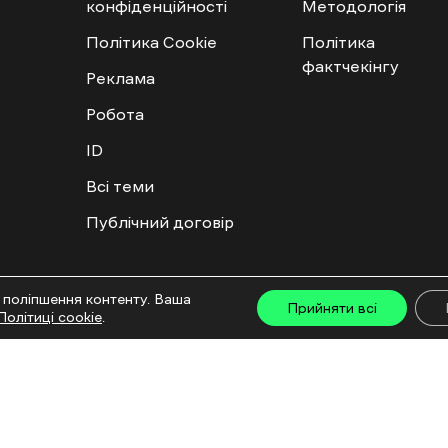
конфіденційності
Методологія
Політика Cookie
Політика
фактчекінгу
Реклама
Робота
ID
Всі теми
Публічний договір
ту дозволяється лише за наявності активного посилання на “Ґвара Медіа” не нижче дру
 поліпшення контенту. Ваша
льмів та інтегрованих продуктів дозволяється за умови отримання схвалення від редакц
Прийняти всі
Політиці cookie
.
са: ГО «Ґвара Медіа», 61057, Харків, вул. Гоголя, 14, абонентська скринька №7400