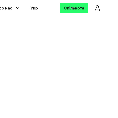
ро нас
Укр
Спільнота