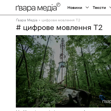
Новини
Тексти
Ґвара Медіа
цифрове мовлення Т2
# цифрове мовлення Т2