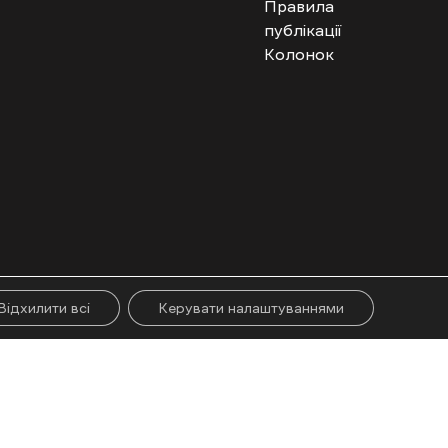
Правила
публікації
Колонок
гого абзацу. Використання контенту цифрових платформ дозволено за
ії.
Відхилити всі
Керувати налаштуваннями