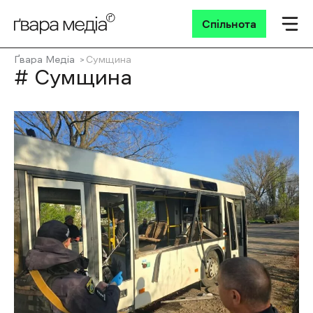
Спільнота
Ґвара Медіа
Сумщина
# Сумщина