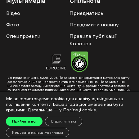
Мультимедіа
Спільнота
Відео
Приєднатись
Фото
Повідомити новину
Спецпроєкти
Правила публікації
Колонок
Усі права захищені. ©2016-2026. Ґвара Медіа. Використання матеріалів сайту
дозволяється лише за наявності активного посилання на “Ґвара Медіа” не
нижче другого абзацу. Використання контенту цифрових платформ дозволено
за наявності текстового підпису. Використання контенту для документальних
фільмів та інтегрованих продуктів дозволяється за умови отримання
схвалення від редакції.
Ми використовуємо cookie для аналізу відвідувань та
поліпшення контенту. Ваша згода допомагає нам бути
Суб’єкт у сфері онлайн-медіа; ідентифікатор медіа – R40-01353. Поштова
адреса: ГО «Ґвара Медіа», 61057, Харків, вул. Гоголя, 14, абонентська скринька
кращими. Детальніше — у
Політиці cookie
.
№7400
Підкинь нам тему на пошту – hello@gwaramedia.com
Прийняти всі
Відхилити всі
Модернізація сайту:
Керувати налаштуваннями