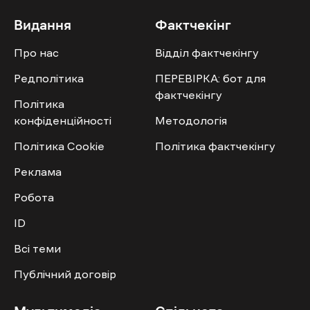
Видання
Фактчекінг
Про нас
Відділ фактчекінгу
Редполітика
ПЕРЕВІРКА: бот для
фактчекінгу
Політика
конфіденційності
Методологія
Політика Cookie
Політика фактчекінгу
Реклама
Робота
ID
Всі теми
Публічний договір