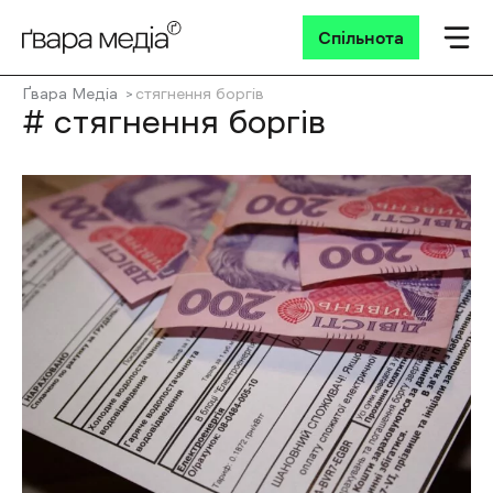
Спільнота
Ґвара Медіа
стягнення боргів
# стягнення боргів