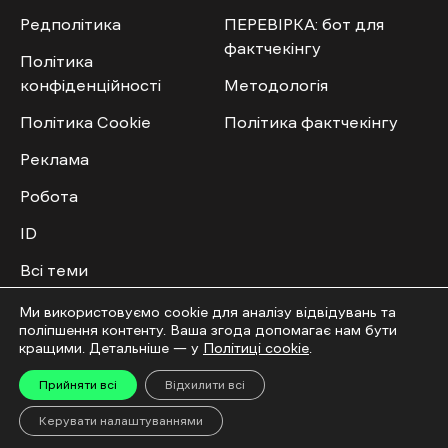
Редполітика
ПЕРЕВІРКА: бот для
фактчекінгу
Політика
конфіденційності
Методологія
Політика Cookie
Політика фактчекінгу
Реклама
Робота
ID
Всі теми
Публічний договір
Ми використовуємо cookie для аналізу відвідувань та
поліпшення контенту. Ваша згода допомагає нам бути
кращими. Детальніше — у
Політиці cookie
.
Мультимедіа
Спільнота
Прийняти всі
Відхилити всі
Відео
Приєднатись
Керувати налаштуваннями
Фото
Повідомити новину