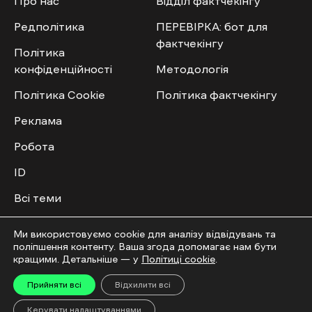
Про нас
Відділ фактчекінгу
Редполітика
ПЕРЕВІРКА: бот для
фактчекінгу
Політика
конфіденційності
Методологія
Політика Cookie
Політика фактчекінгу
Реклама
Робота
ID
Всі теми
Публічний договір
Ми використовуємо cookie для аналізу відвідувань та
поліпшення контенту. Ваша згода допомагає нам бути
Мультимедіа
Спільнота
кращими. Детальніше — у
Політиці cookie
.
Прийняти всі
Відхилити всі
Відео
Приєднатись
Керувати налаштуваннями