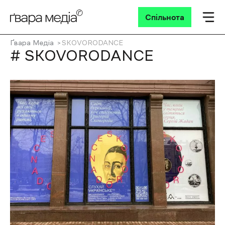
Спільнота
Ґвара Медіа
SKOVORODANCE
# SKOVORODANCE