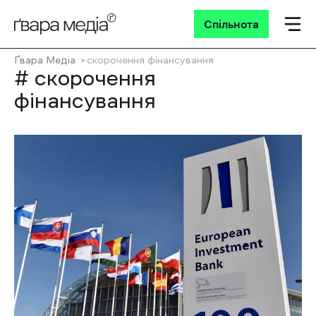
Спільнота
Ґвара Медіа
скорочення фінансування
# скорочення
фінансування