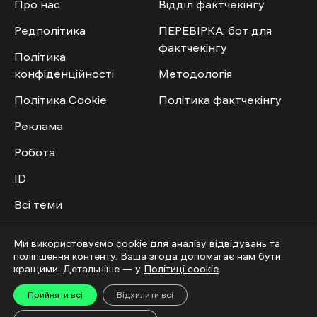
Про нас
Відділ фактчекінгу
Редполітика
ПЕРЕВІРКА: бот для
фактчекінгу
Політика
конфіденційності
Методологія
Політика Cookie
Політика фактчекінгу
Реклама
Робота
ID
Всі теми
Публічний договір
Ми використовуємо cookie для аналізу відвідувань та
поліпшення контенту. Ваша згода допомагає нам бути
Мультимедіа
Спільнота
кращими. Детальніше — у
Політиці cookie
.
Прийняти всі
Відхилити всі
Відео
Приєднатись