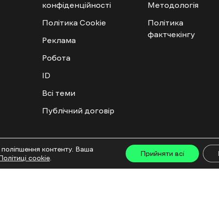
конфіденційності
Методологія
Політика Cookie
Політика
фактчекінгу
Реклама
Робота
ID
Всі теми
Публічний договір
ту дозволяється лише за наявності активного посилання на “Ґвара Медіа” не нижче дру
 поліпшення контенту. Ваша
льмів та інтегрованих продуктів дозволяється за умови отримання схвалення від редакц
Прийняти всі
Політиці cookie
.
са: ГО «Ґвара Медіа», 61057, Харків, вул. Гоголя, 14, абонентська скринька №7400