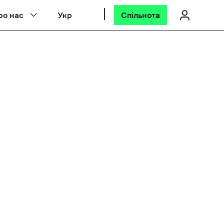
ро нас
Укр
Спільнота