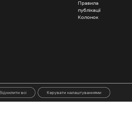
Правила
публікації
Колонок
гого абзацу. Використання контенту цифрових платформ дозволено за
ії.
Відхилити всі
Керувати налаштуваннями