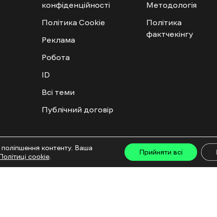
конфіденційності
Методологія
Політика Cookie
Політика
фактчекінгу
Реклама
Робота
ID
Всі теми
Публічний договір
ту дозволяється лише за наявності активного посилання на “Ґвара Медіа” не нижче дру
 поліпшення контенту. Ваша
льмів та інтегрованих продуктів дозволяється за умови отримання схвалення від редакц
Прийняти всі
Політиці cookie
.
са: ГО «Ґвара Медіа», 61057, Харків, вул. Гоголя, 14, абонентська скринька №7400