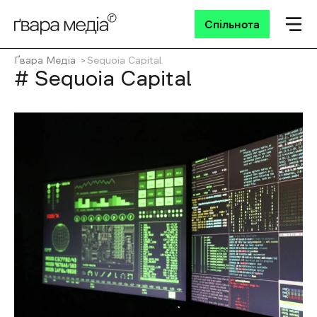
Спільнота
Ґвара Медіа
Sequoia Capital
# Sequoia Capital