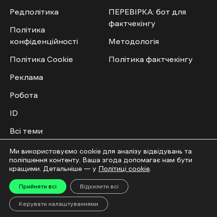
Редполітика
ПЕРЕВІРКА: бот для
фактчекінгу
Політика
конфіденційності
Методологія
Політика Cookie
Політика фактчекінгу
Реклама
Робота
ID
Всі теми
Публічний договір
Ми використовуємо cookie для аналізу відвідувань та
поліпшення контенту. Ваша згода допомагає нам бути
кращими. Детальніше — у
Політиці cookie
.
Мультимедіа
Спільнота
Прийняти всі
Відхилити всі
Відео
Приєднатись
Керувати налаштуваннями
Фото
Повідомити новину