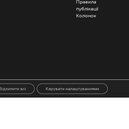
Правила
публікації
Колонок
гого абзацу. Використання контенту цифрових платформ дозволено за
ії.
Відхилити всі
Керувати налаштуваннями