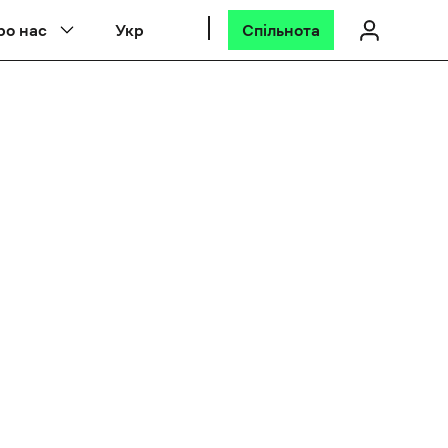
ро нас
Укр
Спільнота