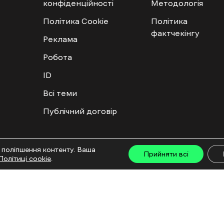
конфіденційності
Методологія
Політика Cookie
Політика
фактчекінгу
Реклама
Робота
ID
Всі теми
Публічний договір
ту дозволяється лише за наявності активного посилання на “Ґвара Медіа” не нижче дру
 поліпшення контенту. Ваша
льмів та інтегрованих продуктів дозволяється за умови отримання схвалення від редакц
Прийняти всі
Політиці cookie
.
са: ГО «Ґвара Медіа», 61057, Харків, вул. Гоголя, 14, абонентська скринька №7400