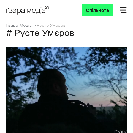
Спільнота
Ґвара Медіа
Русте Умєров
# Русте Умєров