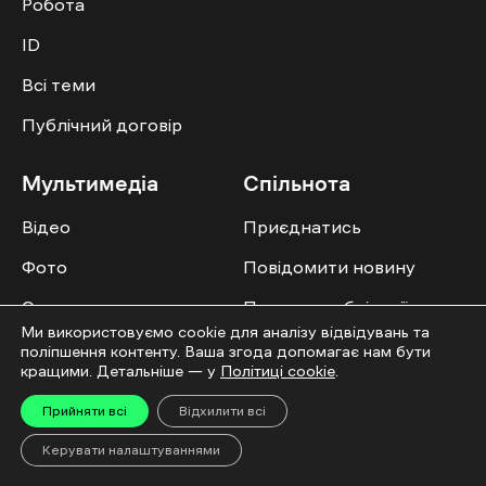
Робота
ID
Всі теми
Публічний договір
Мультимедіа
Спільнота
Відео
Приєднатись
Фото
Повідомити новину
Спецпроєкти
Правила публікації
Ми використовуємо cookie для аналізу відвідувань та
Колонок
поліпшення контенту. Ваша згода допомагає нам бути
кращими. Детальніше — у
Політиці cookie
.
Прийняти всі
Відхилити всі
Керувати налаштуваннями
Усі права захищені. ©2016-2026. Ґвара Медіа. Використання матеріалів сайту
дозволяється лише за наявності активного посилання на “Ґвара Медіа” не
нижче другого абзацу. Використання контенту цифрових платформ дозволено