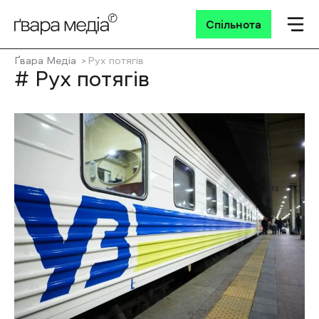
Спільнота
Ґвара Медіа
Рух потягів
# Рух потягів