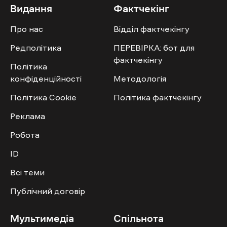
Видання
Фактчекінг
Про нас
Відділ фактчекінгу
Редполітика
ПЕРЕВІРКА: бот для
фактчекінгу
Політика
конфіденційності
Методологія
Політика Cookie
Політика фактчекінгу
Реклама
Робота
ID
Всі теми
Публічний договір
Мультимедіа
Спільнота