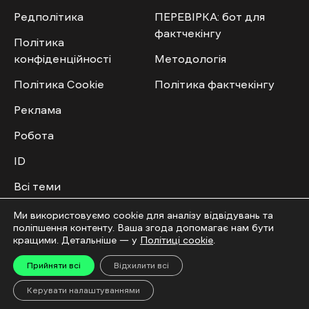
Редполітика
ПЕРЕВІРКА: бот для
фактчекінгу
Політика
конфіденційності
Методологія
Політика Cookie
Політика фактчекінгу
Реклама
Робота
ID
Всі теми
Публічний договір
Ми використовуємо cookie для аналізу відвідувань та
поліпшення контенту. Ваша згода допомагає нам бути
кращими. Детальніше — у
Політиці cookie
.
Мультимедіа
Спільнота
Прийняти всі
Відхилити всі
Відео
Приєднатись
Керувати налаштуваннями
Фото
Повідомити новину