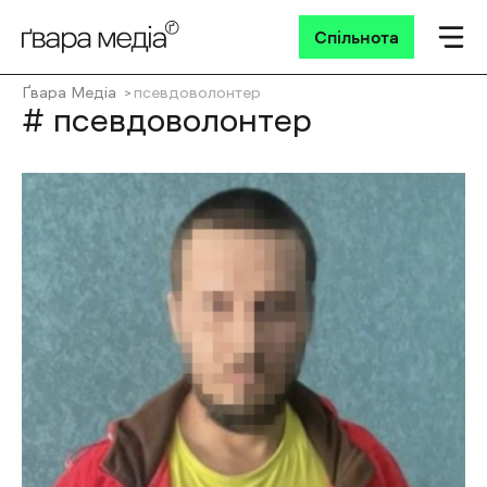
Спільнота
Ґвара Медіа
псевдоволонтер
# псевдоволонтер