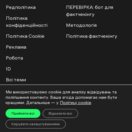
Редполітика
ПЕРЕВІРКА: бот для
фактчекінгу
Політика
конфіденційності
Методологія
Політика Cookie
Політика фактчекінгу
Реклама
Робота
ID
Всі теми
Публічний договір
Ми використовуємо cookie для аналізу відвідувань та
поліпшення контенту. Ваша згода допомагає нам бути
кращими. Детальніше — у
Політиці cookie
.
Мультимедіа
Спільнота
Прийняти всі
Відхилити всі
Відео
Приєднатись
Керувати налаштуваннями
Фото
Повідомити новину