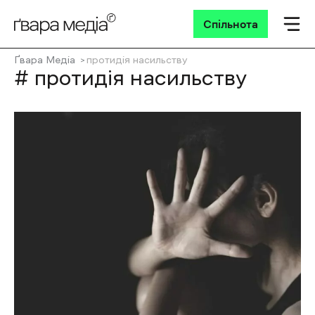
Спільнота
Ґвара Медіа
протидія насильству
# протидія насильству