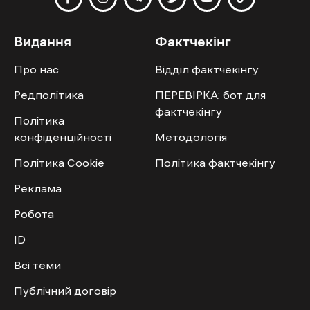
Видання
Фактчекінг
Про нас
Відділ фактчекінгу
Редполітика
ПЕРЕВІРКА: бот для
фактчекінгу
Політика
конфіденційності
Методологія
Політика Cookie
Політика фактчекінгу
Реклама
Робота
ID
Всі теми
Публічний договір