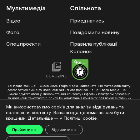
Мультимедіа
Спільнота
Відео
Приєднатись
Фото
Повідомити новину
Спецпроєкти
Правила публікації
Колонок
Усі права захищені. ©2016-2026. Ґвара Медіа. Використання матеріалів сайту
дозволяється лише за наявності активного посилання на “Ґвара Медіа” не
нижче другого абзацу. Використання контенту цифрових платформ дозволено
за наявності текстового підпису. Використання контенту для документальних
фільмів та інтегрованих продуктів дозволяється за умови отримання
схвалення від редакції.
Ми використовуємо cookie для аналізу відвідувань та
поліпшення контенту. Ваша згода допомагає нам бути
Суб’єкт у сфері онлайн-медіа; ідентифікатор медіа – R40-01353. Поштова
адреса: ГО «Ґвара Медіа», 61057, Харків, вул. Гоголя, 14, абонентська скринька
кращими. Детальніше — у
Політиці cookie
.
№7400
Підкинь нам тему на пошту – hello@gwaramedia.com
Прийняти всі
Відхилити всі
Модернізація сайту: