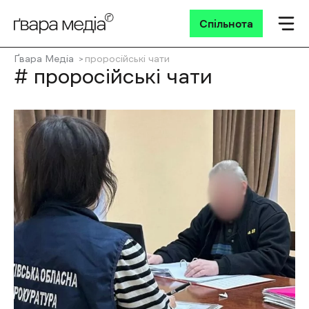
Спільнота
Ґвара Медіа
проросійські чати
# проросійські чати