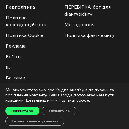
Редполітика
ПЕРЕВІРКА: бот для
фактчекінгу
Політика
конфіденційності
Методологія
Політика Cookie
Політика фактчекінгу
Реклама
Робота
ID
Всі теми
Публічний договір
Ми використовуємо cookie для аналізу відвідувань та
поліпшення контенту. Ваша згода допомагає нам бути
кращими. Детальніше — у
Політиці cookie
.
Мультимедіа
Спільнота
Прийняти всі
Відхилити всі
Відео
Приєднатись
Керувати налаштуваннями
Фото
Повідомити новину