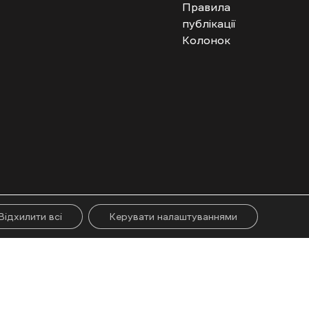
Правила
публікації
Колонок
гого абзацу. Використання контенту цифрових платформ дозволено за
ії.
Відхилити всі
Керувати налаштуваннями