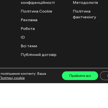
конфіденційності
Методологія
Політика Cookie
Політика
фактчекінгу
Реклама
Робота
ID
Всі теми
Публічний договір
ту дозволяється лише за наявності активного посилання на “Ґвара Медіа” не нижче дру
 поліпшення контенту. Ваша
льмів та інтегрованих продуктів дозволяється за умови отримання схвалення від редакц
Прийняти всі
Політиці cookie
.
са: ГО «Ґвара Медіа», 61057, Харків, вул. Гоголя, 14, абонентська скринька №7400