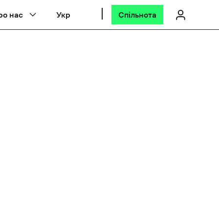
ро нас
Укр
Спільнота