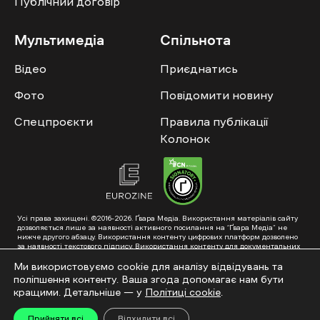
Публічний договір
Мультимедіа
Спільнота
Відео
Приєднатись
Фото
Повідомити новину
Спецпроєкти
Правила публікації
Колонок
Усі права захищені. ©2016-2026. Ґвара Медіа. Використання матеріалів сайту
дозволяється лише за наявності активного посилання на “Ґвара Медіа” не
нижче другого абзацу. Використання контенту цифрових платформ дозволено
за наявності текстового підпису. Використання контенту для документальних
фільмів та інтегрованих продуктів дозволяється за умови отримання
схвалення від редакції.
Ми використовуємо cookie для аналізу відвідувань та
поліпшення контенту. Ваша згода допомагає нам бути
Суб’єкт у сфері онлайн-медіа; ідентифікатор медіа – R40-01353. Поштова
адреса: ГО «Ґвара Медіа», 61057, Харків, вул. Гоголя, 14, абонентська скринька
кращими. Детальніше — у
Політиці cookie
.
№7400
Підкинь нам тему на пошту – hello@gwaramedia.com
Прийняти всі
Відхилити всі