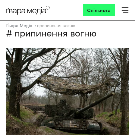
Спільнота
Ґвара Медіа
припинення вогню
# припинення вогню