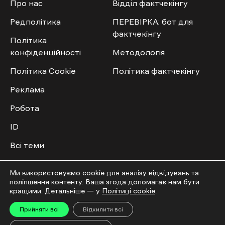
Про нас
Відділ фактчекінгу
Редполітика
ПЕРЕВІРКА: бот для
фактчекінгу
Політика
конфіденційності
Методологія
Політика Cookie
Політика фактчекінгу
Реклама
Робота
ID
Всі теми
Публічний договір
Ми використовуємо cookie для аналізу відвідувань та
поліпшення контенту. Ваша згода допомагає нам бути
Мультимедіа
Спільнота
кращими. Детальніше — у
Політиці cookie
.
Прийняти всі
Відхилити всі
Відео
Приєднатись