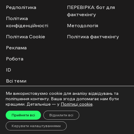
Редполітика
ПЕРЕВІРКА: бот для
фактчекінгу
Політика
конфіденційності
Методологія
Політика Cookie
Політика фактчекінгу
Реклама
Робота
ID
Всі теми
Публічний договір
Ми використовуємо cookie для аналізу відвідувань та
поліпшення контенту. Ваша згода допомагає нам бути
кращими. Детальніше — у
Політиці cookie
.
Мультимедіа
Спільнота
Прийняти всі
Відхилити всі
Відео
Приєднатись
Керувати налаштуваннями
Фото
Повідомити новину