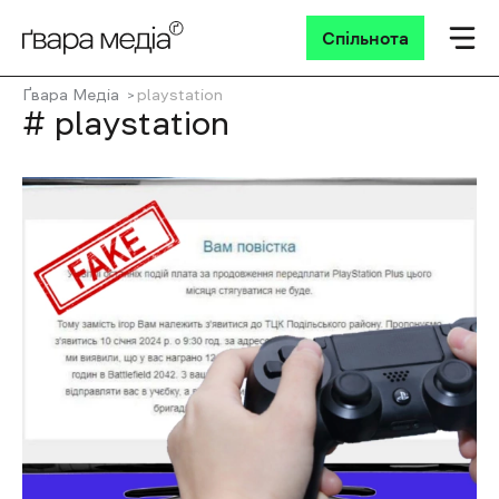
Спільнота
Ґвара Медіа
playstation
# playstation