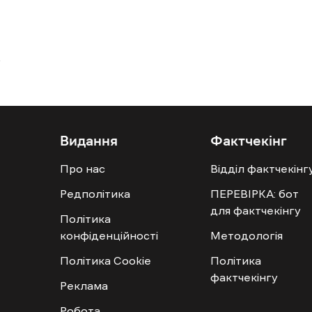
Видання
Фактчекінг
Про нас
Відділ фактчекінг
Редполітика
ПЕРЕВІРКА: бот
для фактчекінгу
Політика
конфіденційності
Методологія
Політика Cookie
Політика
фактчекінгу
Реклама
Робота