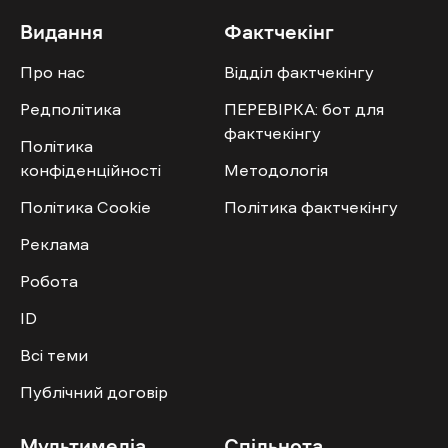
Видання
Фактчекінг
Про нас
Відділ фактчекінгу
Редполітика
ПЕРЕВІРКА: бот для
фактчекінгу
Політика
конфіденційності
Методологія
Політика Cookie
Політика фактчекінгу
Реклама
Робота
ID
Всі теми
Публічний договір
Мультимедіа
Спільнота