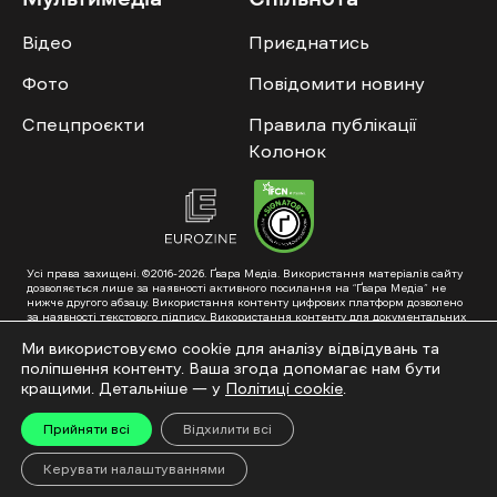
Відео
Приєднатись
Фото
Повідомити новину
Спецпроєкти
Правила публікації
Колонок
Усі права захищені. ©2016-2026. Ґвара Медіа. Використання матеріалів сайту
дозволяється лише за наявності активного посилання на “Ґвара Медіа” не
нижче другого абзацу. Використання контенту цифрових платформ дозволено
за наявності текстового підпису. Використання контенту для документальних
фільмів та інтегрованих продуктів дозволяється за умови отримання
схвалення від редакції.
Ми використовуємо cookie для аналізу відвідувань та
поліпшення контенту. Ваша згода допомагає нам бути
Суб’єкт у сфері онлайн-медіа; ідентифікатор медіа – R40-01353. Поштова
адреса: ГО «Ґвара Медіа», 61057, Харків, вул. Гоголя, 14, абонентська скринька
кращими. Детальніше — у
Політиці cookie
.
№7400
Підкинь нам тему на пошту – hello@gwaramedia.com
Прийняти всі
Відхилити всі
Модернізація сайту:
Керувати налаштуваннями