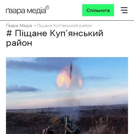
Спільнота
Ґвара Медіа
Піщане Куп'янський район
# Піщане Куп’янський
район