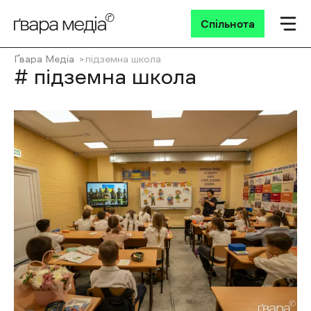
Спільнота
Ґвара Медіа
підземна школа
# підземна школа