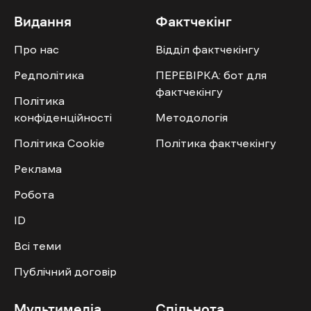
Видання
Фактчекінг
Про нас
Відділ фактчекінгу
Редполітика
ПЕРЕВІРКА: бот для
фактчекінгу
Політика
конфіденційності
Методологія
Політика Cookie
Політика фактчекінгу
Реклама
Робота
ID
Всі теми
Публічний договір
Мультимедіа
Спільнота