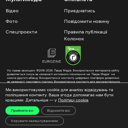
Відео
Приєднатись
Фото
Повідомити новину
Спецпроєкти
Правила публікації
Колонок
Усі права захищені. ©2016-2026. Ґвара Медіа. Використання матеріалів сайту
дозволяється лише за наявності активного посилання на “Ґвара Медіа” не
нижче другого абзацу. Використання контенту цифрових платформ дозволено
за наявності текстового підпису. Використання контенту для документальних
фільмів та інтегрованих продуктів дозволяється за умови отримання
схвалення від редакції.
Ми використовуємо cookie для аналізу відвідувань та
поліпшення контенту. Ваша згода допомагає нам бути
Суб’єкт у сфері онлайн-медіа; ідентифікатор медіа – R40-01353. Поштова
адреса: ГО «Ґвара Медіа», 61057, Харків, вул. Гоголя, 14, абонентська скринька
кращими. Детальніше — у
Політиці cookie
.
№7400
Підкинь нам тему на пошту – hello@gwaramedia.com
Прийняти всі
Відхилити всі
Модернізація сайту:
Керувати налаштуваннями