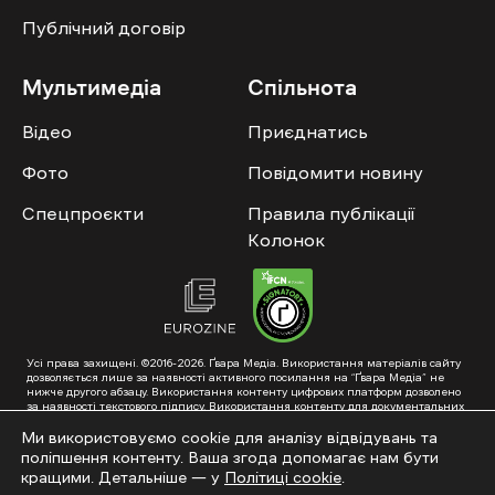
Публічний договір
Мультимедіа
Спільнота
Відео
Приєднатись
Фото
Повідомити новину
Спецпроєкти
Правила публікації
Колонок
Усі права захищені. ©2016-2026. Ґвара Медіа. Використання матеріалів сайту
дозволяється лише за наявності активного посилання на “Ґвара Медіа” не
нижче другого абзацу. Використання контенту цифрових платформ дозволено
за наявності текстового підпису. Використання контенту для документальних
фільмів та інтегрованих продуктів дозволяється за умови отримання
схвалення від редакції.
Ми використовуємо cookie для аналізу відвідувань та
поліпшення контенту. Ваша згода допомагає нам бути
Суб’єкт у сфері онлайн-медіа; ідентифікатор медіа – R40-01353. Поштова
адреса: ГО «Ґвара Медіа», 61057, Харків, вул. Гоголя, 14, абонентська скринька
кращими. Детальніше — у
Політиці cookie
.
№7400