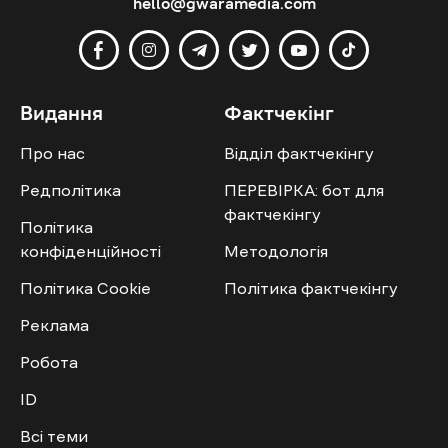
hello@gwaramedia.com
Видання
Фактчекінг
Про нас
Відділ фактчекінгу
Редполітика
ПЕРЕВІРКА: бот для
фактчекінгу
Політика
конфіденційності
Методологія
Політика Cookie
Політика фактчекінгу
Реклама
Робота
ID
Всі теми