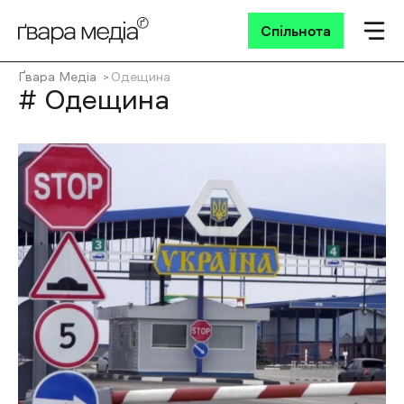
Спільнота
Ґвара Медіа
Одещина
# Одещина