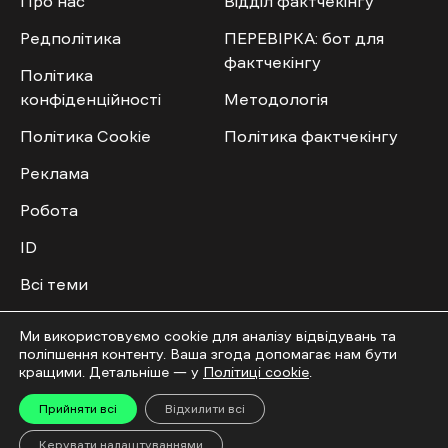
Про нас
Відділ фактчекінгу
Редполітика
ПЕРЕВІРКА: бот для
фактчекінгу
Політика
конфіденційності
Методологія
Політика Cookie
Політика фактчекінгу
Реклама
Робота
ID
Всі теми
Публічний договір
Ми використовуємо cookie для аналізу відвідувань та
поліпшення контенту. Ваша згода допомагає нам бути
Мультимедіа
Спільнота
кращими. Детальніше — у
Політиці cookie
.
Прийняти всі
Відхилити всі
Відео
Приєднатись
Керувати налаштуваннями