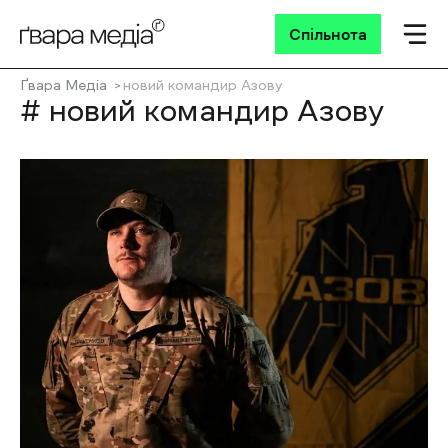
Спільнота
Ґвара Медіа
новий командир Азову
# новий командир Азову