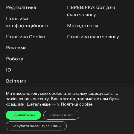
Редполітика
ПЕРЕВІРКА: бот для
фактчекінгу
Політика
конфіденційності
Методологія
Політика Cookie
Політика фактчекінгу
Реклама
Робота
ID
Всі теми
Публічний договір
Ми використовуємо cookie для аналізу відвідувань та
поліпшення контенту. Ваша згода допомагає нам бути
кращими. Детальніше — у
Політиці cookie
.
Мультимедіа
Спільнота
Прийняти всі
Відхилити всі
Відео
Приєднатись
Керувати налаштуваннями
Фото
Повідомити новину