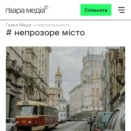
Спільнота
Ґвара Медіа
непрозоре місто
# непрозоре місто