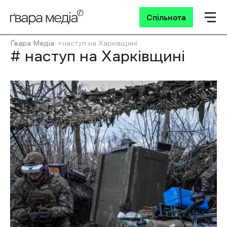
Спільнота
Ґвара Медіа
наступ на Харківщині
# наступ на Харківщині