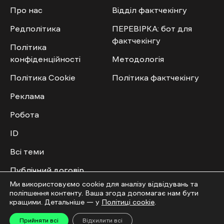
Про нас
Відділ фактчекінгу
Редполітика
ПЕРЕВІРКА: бот для
фактчекінгу
Політика
конфіденційності
Методологія
Політика Cookie
Політика фактчекінгу
Реклама
Робота
ID
Всі теми
Публічний договір
Ми використовуємо cookie для аналізу відвідувань та
поліпшення контенту. Ваша згода допомагає нам бути
Мультимедіа
Спільнота
кращими. Детальніше — у
Політиці cookie
.
Відео
Приєднатись
Прийняти всі
Відхилити всі