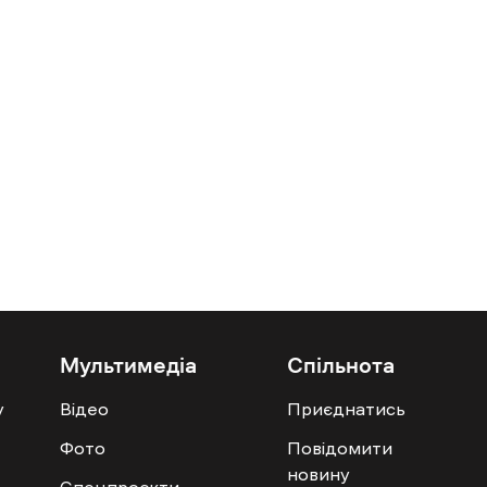
Мультимедіа
Спільнота
у
Відео
Приєднатись
Фото
Повідомити
новину
Спецпроєкти