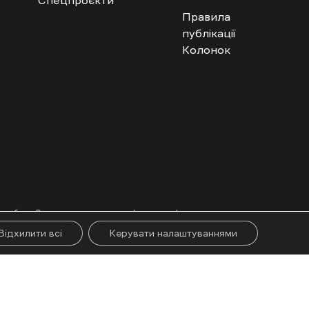
Правила
публікації
Колонок
гого абзацу. Використання контенту цифрових платформ дозволено за
ії.
Відхилити всі
Керувати налаштуваннями