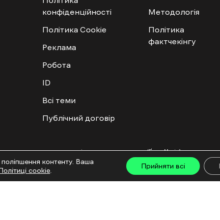
конфіденційності
Методологія
Політика Cookie
Політика
фактчекінгу
Реклама
Робота
ID
Всі теми
Публічний договір
ту дозволяється лише за наявності активного посилання на “Ґвара Медіа” не нижче дру
льмів та інтегрованих продуктів дозволяється за умови отримання схвалення від редакц
 поліпшення контенту. Ваша
Прийняти всі
са: ГО «Ґвара Медіа», 61057, Харків, вул. Гоголя, 14, абонентська скринька №7400
Політиці cookie
.