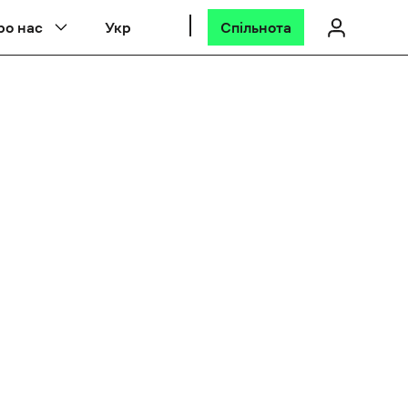
ро нас
Укр
Спільнота