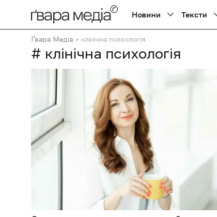
Новини
Тексти
Ґвара Медіа
клінічна психологія
# клінічна психологія