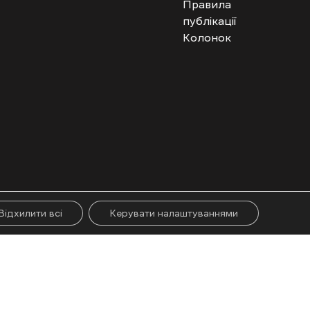
Правила
публікації
Колонок
гого абзацу. Використання контенту цифрових платформ дозволено за
ії.
Відхилити всі
Керувати налаштуваннями