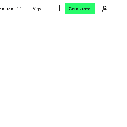
ро нас
Укр
Спільнота