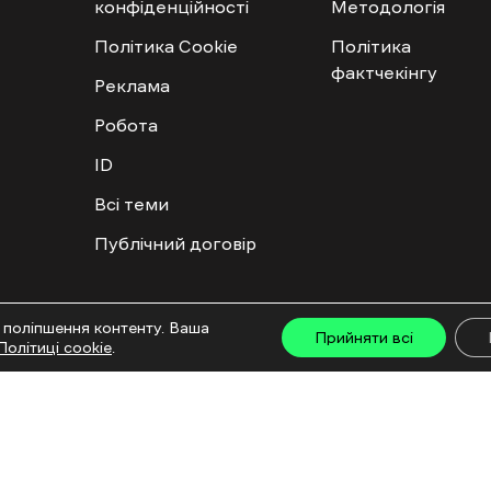
конфіденційності
Методологія
Політика Cookie
Політика
фактчекінгу
Реклама
Робота
ID
Всі теми
Публічний договір
ту дозволяється лише за наявності активного посилання на “Ґвара Медіа” не нижче дру
 поліпшення контенту. Ваша
льмів та інтегрованих продуктів дозволяється за умови отримання схвалення від редакц
Прийняти всі
Політиці cookie
.
са: ГО «Ґвара Медіа», 61057, Харків, вул. Гоголя, 14, абонентська скринька №7400