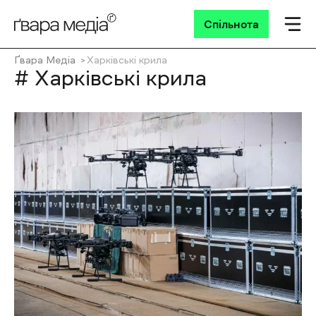
Спільнота
Ґвара Медіа
Харківські крила
# Харківські крила