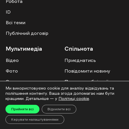
Робота
ID
Всі теми
Публічний договір
Мультимедіа
Спільнота
Відео
Приєднатись
Фото
Повідомити новину
Спецпроєкти
Правила публікації
Ми використовуємо cookie для аналізу відвідувань та
Колонок
поліпшення контенту. Ваша згода допомагає нам бути
кращими. Детальніше — у
Політиці cookie
.
Прийняти всі
Відхилити всі
Керувати налаштуваннями
Усі права захищені. ©2016-2026. Ґвара Медіа. Використання матеріалів сайту
дозволяється лише за наявності активного посилання на “Ґвара Медіа” не
нижче другого абзацу. Використання контенту цифрових платформ дозволено