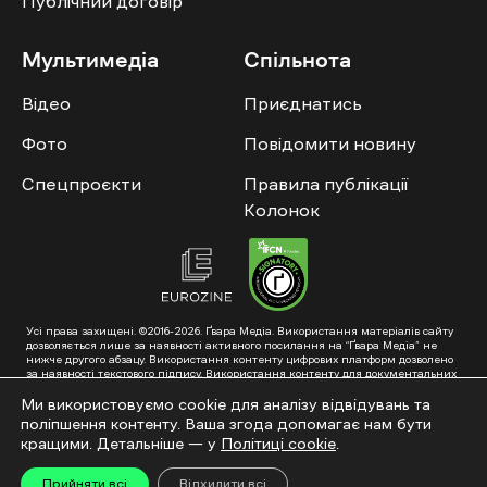
Публічний договір
Мультимедіа
Спільнота
Відео
Приєднатись
Фото
Повідомити новину
Спецпроєкти
Правила публікації
Колонок
Усі права захищені. ©2016-2026. Ґвара Медіа. Використання матеріалів сайту
дозволяється лише за наявності активного посилання на “Ґвара Медіа” не
нижче другого абзацу. Використання контенту цифрових платформ дозволено
за наявності текстового підпису. Використання контенту для документальних
фільмів та інтегрованих продуктів дозволяється за умови отримання
схвалення від редакції.
Ми використовуємо cookie для аналізу відвідувань та
поліпшення контенту. Ваша згода допомагає нам бути
Суб’єкт у сфері онлайн-медіа; ідентифікатор медіа – R40-01353. Поштова
адреса: ГО «Ґвара Медіа», 61057, Харків, вул. Гоголя, 14, абонентська скринька
кращими. Детальніше — у
Політиці cookie
.
№7400
Підкинь нам тему на пошту – hello@gwaramedia.com
Прийняти всі
Відхилити всі