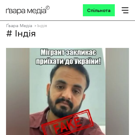
Спільнота
Ґвара Медіа
Індія
# Індія