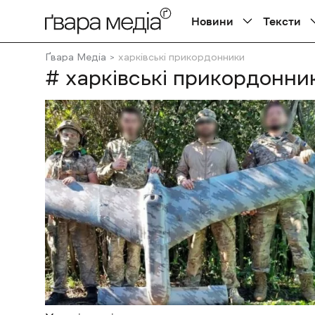
Новини
Тексти
Ґвара Медіа
харківські прикордонники
# харківські прикордонни