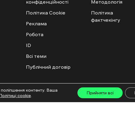
конфіденційності
Методологія
Політика Cookie
Політика
фактчекінгу
Реклама
Робота
ID
Всі теми
Публічний договір
ту дозволяється лише за наявності активного посилання на “Ґвара Медіа” не нижче дру
 поліпшення контенту. Ваша
льмів та інтегрованих продуктів дозволяється за умови отримання схвалення від редакц
Прийняти всі
Політиці cookie
.
са: ГО «Ґвара Медіа», 61057, Харків, вул. Гоголя, 14, абонентська скринька №7400