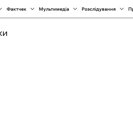
Фактчек
Мультимедіа
Розслідування
П
ки