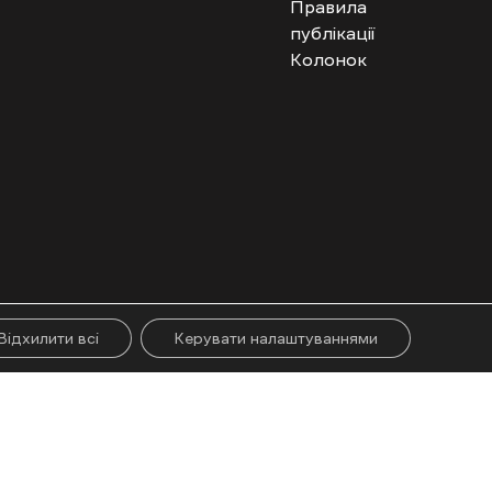
Правила
публікації
Колонок
гого абзацу. Використання контенту цифрових платформ дозволено за
ії.
Відхилити всі
Керувати налаштуваннями