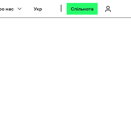
ро нас
Укр
Спільнота