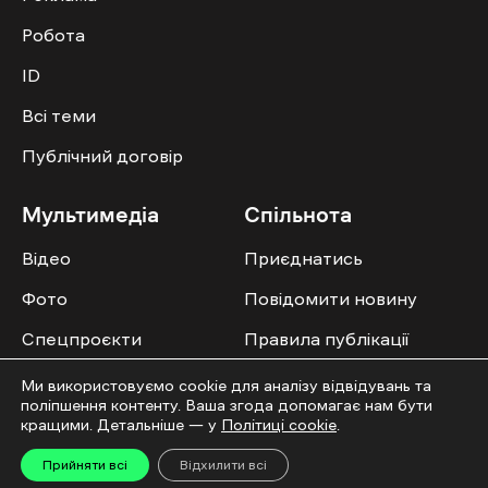
Робота
ID
Всі теми
Публічний договір
Мультимедіа
Спільнота
Відео
Приєднатись
Фото
Повідомити новину
Спецпроєкти
Правила публікації
Колонок
Ми використовуємо cookie для аналізу відвідувань та
поліпшення контенту. Ваша згода допомагає нам бути
кращими. Детальніше — у
Політиці cookie
.
Прийняти всі
Відхилити всі
Усі права захищені. ©2016-2026. Ґвара Медіа. Використання матеріалів сайту