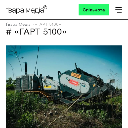
Спільнота
Ґвара Медіа
«ГАРТ 5100»
# «ГАРТ 5100»