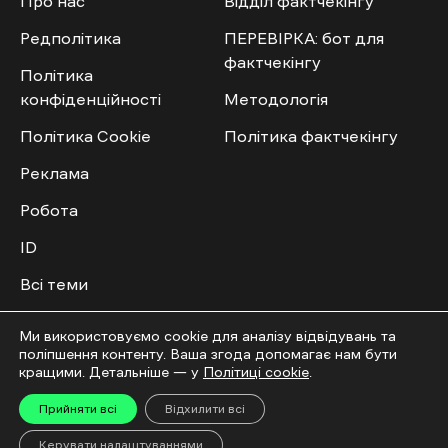
Про нас
Відділ фактчекінгу
Редполітика
ПЕРЕВІРКА: бот для
фактчекінгу
Політика
конфіденційності
Методологія
Політика Cookie
Політика фактчекінгу
Реклама
Робота
ID
Всі теми
Публічний договір
Ми використовуємо cookie для аналізу відвідувань та
поліпшення контенту. Ваша згода допомагає нам бути
Мультимедіа
Спільнота
кращими. Детальніше — у
Політиці cookie
.
Прийняти всі
Відхилити всі
Відео
Приєднатись
Керувати налаштуваннями