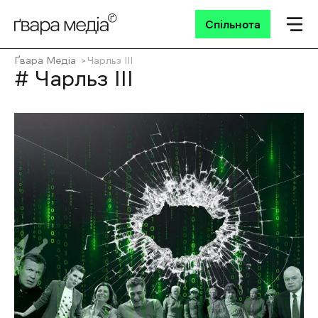
Спільнота
Ґвара Медіа
Чарльз III
# Чарльз III