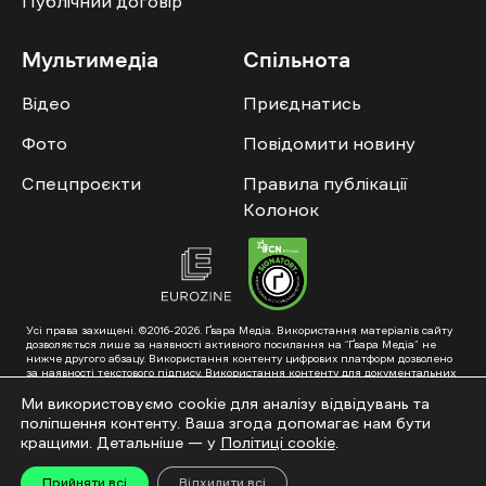
Публічний договір
Мультимедіа
Спільнота
Відео
Приєднатись
Фото
Повідомити новину
Спецпроєкти
Правила публікації
Колонок
Усі права захищені. ©2016-2026. Ґвара Медіа. Використання матеріалів сайту
дозволяється лише за наявності активного посилання на “Ґвара Медіа” не
нижче другого абзацу. Використання контенту цифрових платформ дозволено
за наявності текстового підпису. Використання контенту для документальних
фільмів та інтегрованих продуктів дозволяється за умови отримання
схвалення від редакції.
Ми використовуємо cookie для аналізу відвідувань та
поліпшення контенту. Ваша згода допомагає нам бути
Суб’єкт у сфері онлайн-медіа; ідентифікатор медіа – R40-01353. Поштова
адреса: ГО «Ґвара Медіа», 61057, Харків, вул. Гоголя, 14, абонентська скринька
кращими. Детальніше — у
Політиці cookie
.
№7400
Підкинь нам тему на пошту – hello@gwaramedia.com
Прийняти всі
Відхилити всі