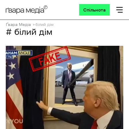
Спільнота
Ґвара Медіа
білий дім
# білий дім