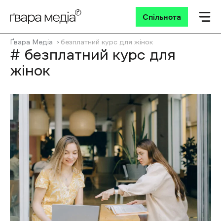
Спільнота
Ґвара Медіа
безплатний курс для жінок
# безплатний курс для
жінок