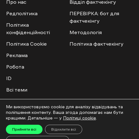
Про нас
Відділ фактчекінгу
Редполітика
ПЕРЕВІРКА: бот для
фактчекінгу
Політика
конфіденційності
Методологія
Політика Cookie
Політика фактчекінгу
Реклама
Робота
ID
Всі теми
Публічний договір
Ми використовуємо cookie для аналізу відвідувань та
поліпшення контенту. Ваша згода допомагає нам бути
Мультимедіа
Спільнота
кращими. Детальніше — у
Політиці cookie
.
Прийняти всі
Відхилити всі
Відео
Приєднатись