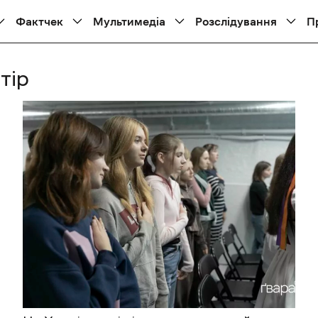
Фактчек
Мультимедіа
Розслідування
П
тір