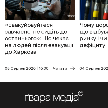
«Евакуйовуйтеся
Чому доро
завчасно, не сидіть до
що відбув
останнього»: Що чекає
ринку і чи
на людей після евакуації
дефіциту
до Харкова
05 Cерпня 2026 | 16:00
Читати
04 Cерпня 2026