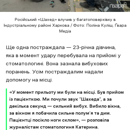
Російський «Шахед» влучив у багатоповерхівку в
Індустріальному районі Харкова / Фото: Поліна Куліш, Ґвара
Медіа
Ще одна постраждала — 23-річна дівчина,
яка в момент удару перебувала на прийомі у
стоматологині. Вона зазнала вибухових
поранень. Усім постраждалим надали
допомогу на місці.
«У момент прильоту ми були на місці. Був прийом
із пацієнткою. Ми почули звук “Шахеда”, а за
декілька секунд — сильний вибух. Вибило вікна,
за вікном я побачила сильне полум’я та дим.
Пацієнтці посікло ноги склом», — розповіла
журналістам стоматологиня Катерина.