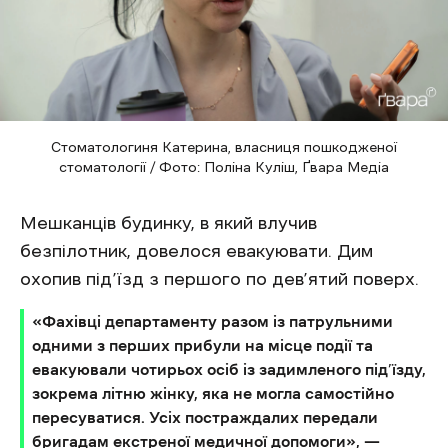
Стоматологиня Катерина, власниця пошкодженої
стоматології / Фото: Поліна Куліш, Ґвара Медіа
Мешканців будинку, в який влучив
безпілотник, довелося евакуювати. Дим
охопив під’їзд з першого по дев’ятий поверх.
«Фахівці департаменту разом із патрульними
одними з перших прибули на місце події та
евакуювали чотирьох осіб із задимленого під’їзду,
зокрема літню жінку, яка не могла самостійно
пересуватися. Усіх постраждалих передали
бригадам екстреної медичної допомоги», —