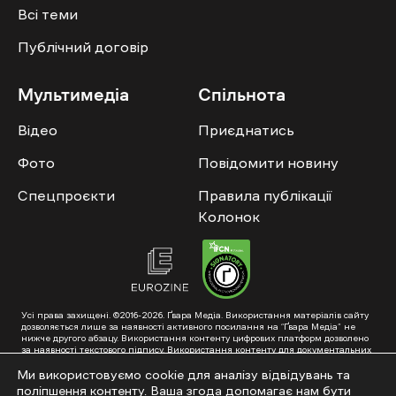
Всі теми
Публічний договір
Мультимедіа
Спільнота
Відео
Приєднатись
Фото
Повідомити новину
Спецпроєкти
Правила публікації
Колонок
Усі права захищені. ©2016-2026. Ґвара Медіа. Використання матеріалів сайту
дозволяється лише за наявності активного посилання на “Ґвара Медіа” не
нижче другого абзацу. Використання контенту цифрових платформ дозволено
за наявності текстового підпису. Використання контенту для документальних
фільмів та інтегрованих продуктів дозволяється за умови отримання
схвалення від редакції.
Ми використовуємо cookie для аналізу відвідувань та
поліпшення контенту. Ваша згода допомагає нам бути
Суб’єкт у сфері онлайн-медіа; ідентифікатор медіа – R40-01353. Поштова