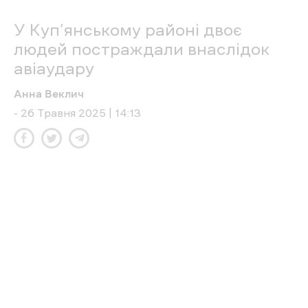
масштабна пожежа.
Читайте також
На Харківщині
через обстріли загинули
двоє людей, ще троє постраждали
.
У селах на Харківщині через
обстріл
загинула велика рогата худоба
.
Росіяни
запустили чотири безпілотники
по трьох районах Харкова
— фото.