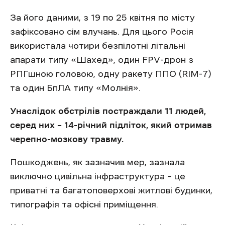
За його даними, з 19 по 25 квітня по місту
зафіксовано сім влучань. Для цього Росія
використала чотири безпілотні літальні
апарати типу ‎«Шахед», один FPV-дрон з
РПГшною головою, одну ракету ППО (RIM-7)
та один БпЛА типу «Молнія».
Унаслідок обстрілів постраждали 11 людей,
серед них – 14-річний підліток, який отримав
черепно-мозкову травму.
Пошкоджень, як зазначив мер, зазнала
виключно цивільна інфраструктура – це
приватні та багатоповерхові житлові будинки,
типографія та офісні приміщення.