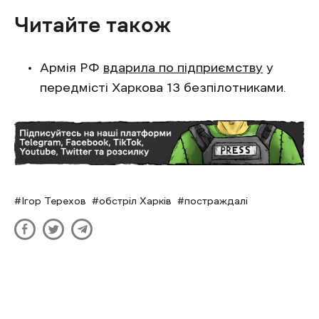
Читайте також
Армія РФ
вдарила по підприємству
у
передмісті Харкова 13 безпілотниками.
Ігор Терехов
обстріл Харків
постраждалі