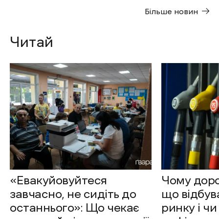
Більше новин
Читай
«Евакуйовуйтеся
Чому доро
завчасно, не сидіть до
що відбув
останнього»: Що чекає
ринку і чи