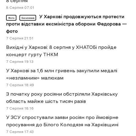
8 серпня
8 Cерпня 07:01
У Харкові продовжуються протести
Фото
Ексклюзив
проти відставки ексміністра оборони Федорова —
фото
7 Cерпня 21:51
Вихідні у Харкові: 8 серпня у ХНАТОБі пройде
концерт гурту ТНКМ
7 Cерпня 19:13
У Харкові за 1,6 млн гривень закупили медалі
«незламним» малюкам
7 Cерпня 18:49
З початку року росіяни обстріляли Харківську
область майже шість тисяч разів
7 Cерпня 18:16
У ЗСУ спростували заяви росіян про ймовірне
просування до Білого Колодязя на Харківщині
7 Cерпня 17:43