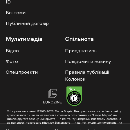
ID
Всі теми
Публічний договір
Мультимедіа
Спільнота
Відео
Приєднатись
Фото
Повідомити новину
Спецпроєкти
Правила публікації
Колонок
Усі права захищені. ©2016-2026. Ґвара Медіа. Використання матеріалів сайту
дозволяється лише за наявності активного посилання на “Ґвара Медіа” не
нижче другого абзацу. Використання контенту цифрових платформ дозволено
за наявності текстового підпису. Використання контенту для документальних
фільмів та інтегрованих продуктів дозволяється за умови отримання