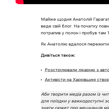
Майже щодня Анатолій Гарагатий
веде свій блог. На початку пов
потрапив у полон і пробув там 1
Як Анатолію вдалося пережити п
Дивіться також:
Розстрілювали лікарню з авто
Активісти на Харківщині ство
Аби творити медіа разом із ч
для поїздки у важкодоступні з
зняти сюжет про мешканців міс