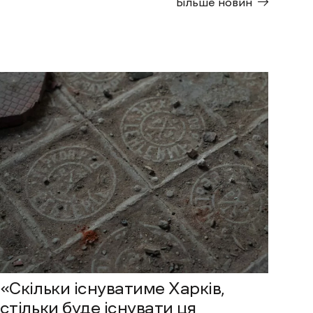
Більше новин
«Скільки існуватиме Харків,
стільки буде існувати ця