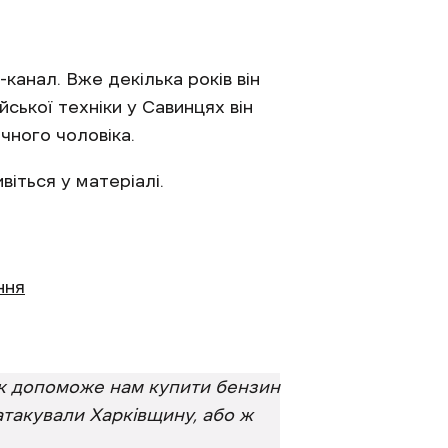
канал. Вже декілька років він
ської техніки у Савинцях він
ічного чоловіка.
іться у матеріалі.
ння
ок допоможе нам купити бензин
 атакували Харківщину, або ж