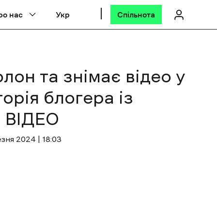
ро нас
Укр
Спільнота
лон та знімає відео у
торія блогера із
 ВІДЕО
езня 2024 | 18:03