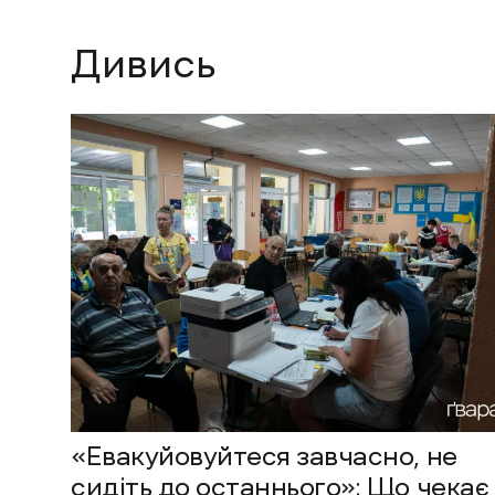
Дивись
«Евакуйовуйтеся завчасно, не
сидіть до останнього»: Що чекає