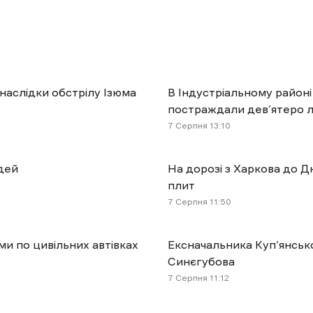
наслідки обстрілу Ізюма
В Індустріальному районі
постраждали дев’ятеро
7 Cерпня 13:10
дей
На дорозі з Харкова до Д
плит
7 Cерпня 11:50
ми по цивільних автівках
Ексначальника Куп’янськ
Синєгубова
7 Cерпня 11:12