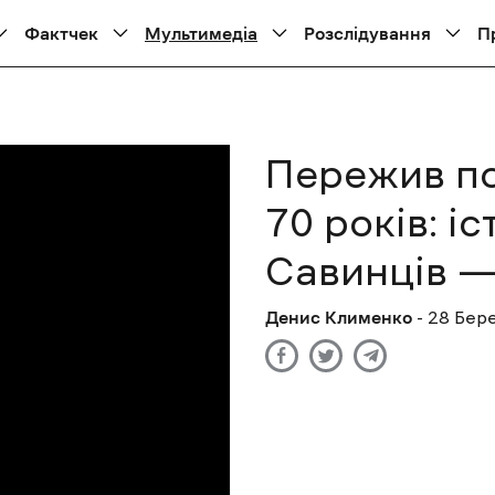
Фактчек
Мультимедіа
Розслідування
П
Пережив по
70 років: іс
Савинців —
Денис Клименко
- 28 Бер