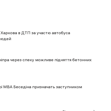
 Харкова в ДТП за участю автобуса
 людей
ніпра через спеку можливе підняття бетонних
ої МВА Беседіна призначать заступником