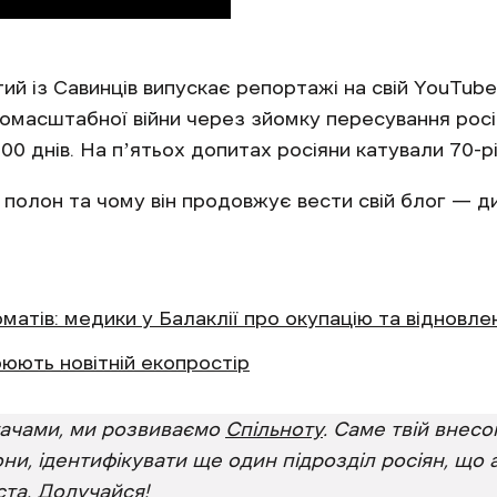
 із Савинців випускає репортажі на свій YouTube-
номасштабної війни через зйомку пересування росій
00 днів. На пʼятьох допитах росіяни катували 70-р
олон та чому він продовжує вести свій блог — див
матів: медики у Балаклії про окупацію та відновле
рюють новітній екопростір
итачами, ми розвиваємо
Спільноту
. Саме твій внес
они, ідентифікувати ще один підрозділ росіян, що
та. Долучайся!