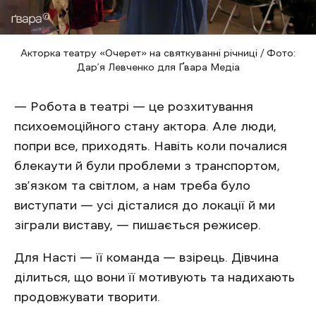
Акторка театру «Очерет» на святкуванні річниці / Фото:
Дар’я Левченко для Ґвара Медіа
— Робота в театрі — це розхитування
психоемоційного стану актора. Але люди,
попри все, приходять. Навіть коли почалися
блекаути й були проблеми з транспортом,
зв’язком та світлом, а нам треба було
виступати — усі дісталися до локації й ми
зіграли виставу, — пишається режисер.
Для Насті — її команда — взірець. Дівчина
ділиться, що вони її мотивують та надихають
продовжувати творити.