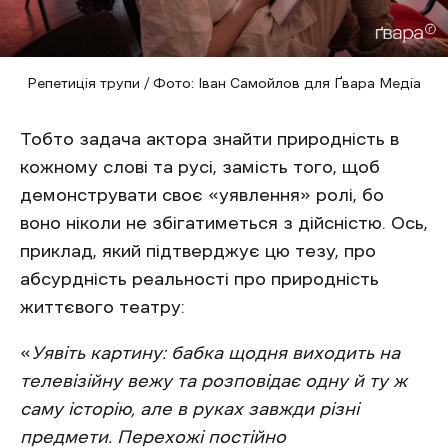
Репетиція трупи / Фото: Іван Самойлов для Ґвара Медіа
Тобто задача актора знайти природність в
кожному слові та русі, замість того, щоб
демонструвати своє «уявлення» ролі, бо
воно ніколи не збігатиметься з дійсністю. Ось,
приклад, який підтверджує цю тезу, про
абсурдність реальності про природність
життєвого театру:
«
Уявіть картину: бабка щодня виходить на
телевізійну вежу та розповідає одну й ту ж
саму історію, але в руках завжди різні
предмети. Перехожі постійно