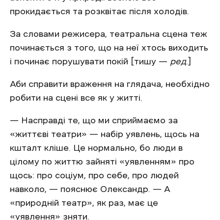
прокидається та розквітає після холодів.
За словами режисера, театральна сцена теж
починається з того, що на неї хтось виходить
і починає порушувати покій [тишу —
ред
.]
Аби справити враження на глядача, необхідно
робити на сцені все як у житті.
— Насправді те, що ми сприймаємо за
«життєві театри» — набір уявлень, щось на
кшталт кліше. Це нормально, бо люди в
цілому по життю зайняті «уявленням» про
щось: про соціум, про себе, про людей
навколо, — пояснює Олександр. — А
«природній театр», як раз, має це
«уявлення» зняти.