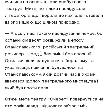
вчилися на основі школи «побутового
театру». Митці не тільки наслідували
літераторів, що творили до них, але і ставали
їм опозицією, що цілком природно.
— А ось у нас, такого наслідування немає, бо
останні сімдесят років, жили в епоху
Станіславського [російський театральний
режисер — ред.], без змін і без опозиції.
Оскільки після задушення лібералізму та
українізації, навчання будувалося на
Станіславському, який довгий час в Україні
вважався ідолом театрального мистецтва і
який був проти села.
Отже, мета театру «Очерет» повернутися на
сто років назад і відновити зв’язок між