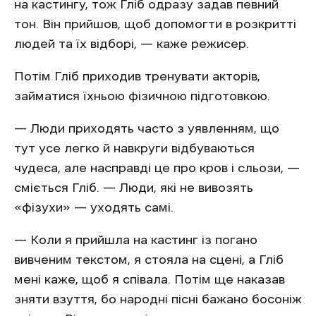
на кастингу, тож Гліб одразу задав певний
тон. Він прийшов, щоб допомогти в розкритті
людей та їх відборі, — каже режисер.
Потім Гліб приходив тренувати акторів,
займатися їхньою фізичною підготовкою.
— Люди приходять часто з уявленням, що
тут усе легко й навкруги відбуваються
чудеса, але насправді це про кров і сльози, —
сміється Гліб. — Люди, які не вивозять
«фізухи» — уходять самі.
— Коли я прийшла на кастинг із погано
вивченим текстом, я стояла на сцені, а Гліб
мені каже, щоб я співала. Потім ще наказав
зняти взуття, бо народні пісні бажано босоніж