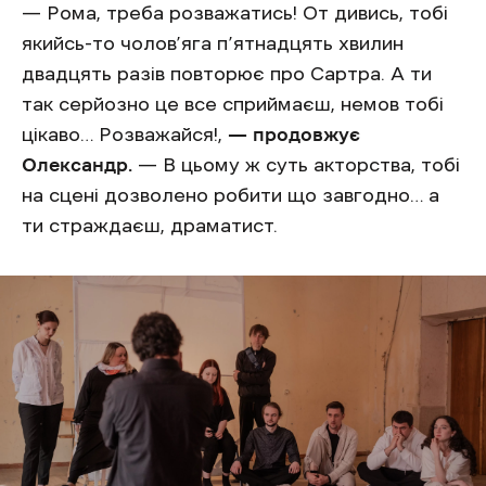
— Рома, треба розважатись! От дивись, тобі
якийсь-то чолов’яга п’ятнадцять хвилин
двадцять разів повторює про Сартра. А ти
так серйозно це все сприймаєш, немов тобі
цікаво… Розважайся!,
— продовжує
Олександр.
— В цьому ж суть акторства, тобі
на сцені дозволено робити що завгодно… а
ти страждаєш, драматист.