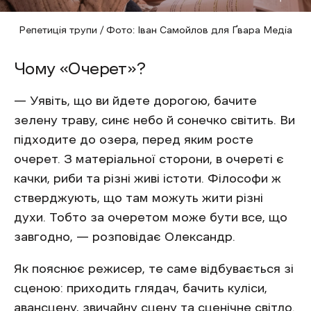
Репетиція трупи / Фото: Іван Самойлов для Ґвара Медіа
Чому «Очерет»?
— Уявіть, що ви йдете дорогою, бачите
зелену траву, синє небо й сонечко світить. Ви
підходите до озера, перед яким росте
очерет. З матеріальної сторони, в очереті є
качки, риби та різні живі істоти. Філософи ж
стверджують, що там можуть жити різні
духи. Тобто за очеретом може бути все, що
завгодно, — розповідає Олександр.
Як пояснює режисер, те саме відбувається зі
сценою: приходить глядач, бачить куліси,
авансцену, звичайну сцену та сценічне світло.