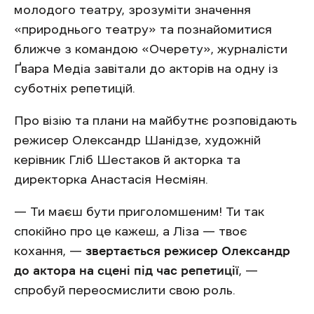
молодого театру, зрозуміти значення
«природнього театру» та познайомитися
ближче з командою «Очерету», журналісти
Ґвара Медіа завітали до акторів на одну із
суботніх репетицій.
Про візію та плани на майбутнє розповідають
режисер Олександр Шанідзе, художній
керівник Гліб Шестаков й акторка та
директорка Анастасія Несміян.
— Ти маєш бути приголомшеним! Ти так
спокійно про це кажеш, а Ліза — твоє
кохання, —
звертається режисер Олександр
до актора на сцені під час репетиції
, —
спробуй переосмислити свою роль.