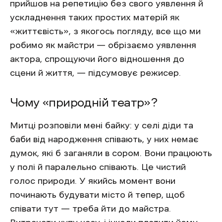
прийшов на репетицію без свого уявлення й
ускладнення таких простих матерій як
«життєвість», з якогось погляду, все що ми
робимо як майстри — обрізаємо уявлення
актора, спрощуючи його відношення до
сцени й життя, — підсумовує режисер.
Чому «природній театр»?
Митці розповіли мені байку: у селі діди та
баби від народження співають, у них немає
думок, які б заганяли в сором. Вони працюють
у полі й паралельно співають. Це чистий
голос природи. У якийсь момент вони
починають будувати місто й тепер, щоб
співати тут — треба йти до майстра.