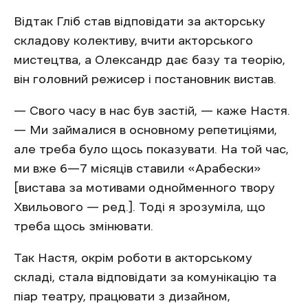
Відтак Гліб став відповідати за акторську
складову колективу, вчити акторського
мистецтва, а Олександр дає базу та теорію,
він головний режисер і постановник вистав.
— Свого часу в нас був застій, — каже Настя.
— Ми займалися в основному репетиціями,
але треба було щось показувати. На той час,
ми вже 6—7 місяців ставили «Арабески»
[вистава за мотивами однойменного твору
Хвильового — ред.]. Тоді я зрозуміла, що
треба щось змінювати.
Так Настя, окрім роботи в акторському
складі, стала відповідати за комунікацію та
піар театру, працювати з дизайном,