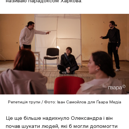
називаю парадоксом Харкова.
Репетиція трупи / Фото: Іван Самойлов для Ґвара Медіа
Це ще більше надихнуло Олександра і він
почав шукати людей, які б могли допомогти