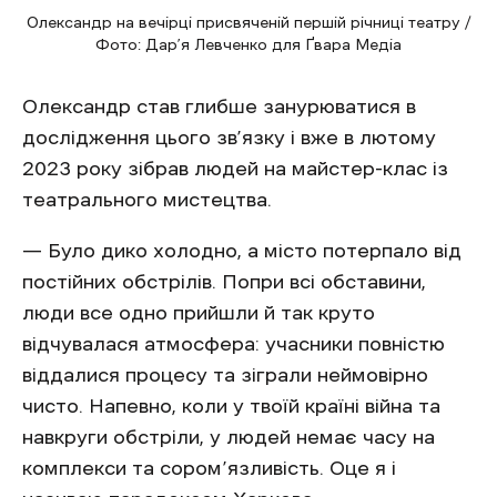
Олександр на вечірці присвяченій першій річниці театру /
Фото: Дар’я Левченко для Ґвара Медіа
Олександр став глибше занурюватися в
дослідження цього зв’язку і вже в лютому
2023 року зібрав людей на майстер-клас із
театрального мистецтва.
— Було дико холодно, а місто потерпало від
постійних обстрілів. Попри всі обставини,
люди все одно прийшли й так круто
відчувалася атмосфера: учасники повністю
віддалися процесу та зіграли неймовірно
чисто. Напевно, коли у твоїй країні війна та
навкруги обстріли, у людей немає часу на
комплекси та сором’язливість. Оце я і