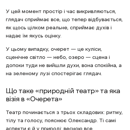
У цей момент простір і час викривляються,
глядач сприймає все, що тепер відбувається,
як щось цілком реальне, сприймає духів і
надає їм якусь оцінку.
У цьому випадку, очерет — це куліси,
сценічне світло — небо, озеро — сцена і
допоки туди не вийшли духи, вона спокійна, а
на зеленому лузі спостерігає глядач.
Що таке «природній театр» та яка
візія в «Очерета»
Театр починається з трьох складових: ритму,
тілу та голосу, пояснює Олександр. Ті самі
аспекти є й у природі: весною все