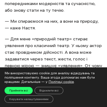
попередниками модерністів та сучасністю,
або знову стати на ту течію.
— Ми спираємося на них, а вони на природу,
— каже Настя.
— Для мене «природній театр» стирає
уявлення про класичний театр. У ньому актор
стає провідником дійсності. А вона може
задаватися через текст, жести, голос і
певною мірою — знищує «уявлення». От чому
важливо, що село й місто — це антиподи. Бо
Ми використовуємо cookie для аналізу відвідувань та
поліпшення контенту. Ваша згода допомагає нам бути
місто із самого дитинства закидує
кращими. Детальніше — у
Політиці cookie
.
«уявлення» про щось і створене воно з ідей
Прийняти всі
Відхилити всі
людей, а природа — дійсна, така як вона є, —
пояснює Гліб.
Керувати налаштуваннями