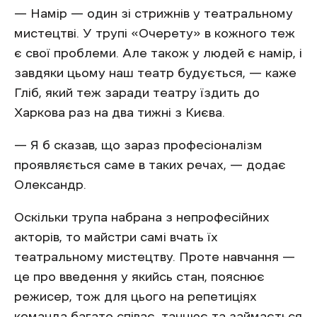
— Намір — один зі стрижнів у театральному
мистецтві. У трупі «Очерету» в кожного теж
є свої проблеми. Але також у людей є намір, і
завдяки цьому наш театр будується, — каже
Гліб, який теж заради театру їздить до
Харкова раз на два тижні з Києва.
— Я б сказав, що зараз професіоналізм
проявляється саме в таких речах, — додає
Олександр.
Оскільки трупа набрана з непрофесійних
акторів, то майстри самі вчать їх
театральному мистецтву. Проте навчання —
це про введення у якийсь стан, пояснює
режисер, тож для цього на репетиціях
команда багато співає, танцює та займається