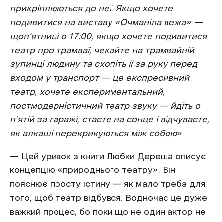
прикріплюються до неї. Якщо хочете
подивитися на виставу «Очманіла вежа» —
щоп’ятниці о 17:00, якщо хочете подивитися
театр про трамваї, чекайте на трамвайній
зупинці людину та схопіть її за руку перед
входом у транспорт — це експресивний
театр, хочете експериментальний,
постмодерністичний театр звуку — йдіть о
п’ятій за гаражі, стаєте на сонце і відчуваєте,
як алкаші перекрикуються між собою
».
— Цей уривок з книги Любки Дереша описує
концепцію «природнього театру». Він
пояснює просту істину — як мало треба для
того, щоб театр відбувся. Водночас це дуже
важкий процес, бо поки що не один актор не