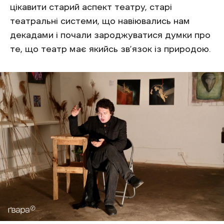
цікавити старий аспект театру, старі
театральні системи, що навіювались нам
декадами і почали зароджуватися думки про
те, що театр має якийсь зв’язок із природою.