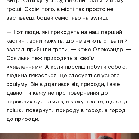
Витрачати купу часу, і інколи платити йому
гроші. Окрім того, в місті так просто не
заспіваєш, бодай самотньо на вулиці.
— І от люди, які приходять на наш перший
кастинг, вони кажуть, що не вміють співати й
взагалі прийшли грати, — каже Олександр. —
Оскільки теж приходять зі своїм
«уявленням». А коли просиш побути собою,
людина лякається. Це стосується усього
соціуму. Він віддалився від природи, і вже
давно. І я кажу не про повернення до
первісних суспільств, я кажу про те, що слід
трішки повернути природу в город, а город
до природи
.