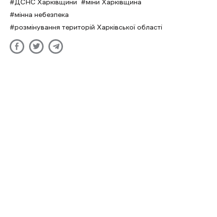
ДСНС Харківщини
міни Харківщина
мінна небезпека
розмінування територій Харківської області
На Куп’янському напрямку ЗСУ
відбили атаки росіян поблизу
шести населених пунктів
Дар'я Левченко
- 25 Вересня 2024 | 08:37