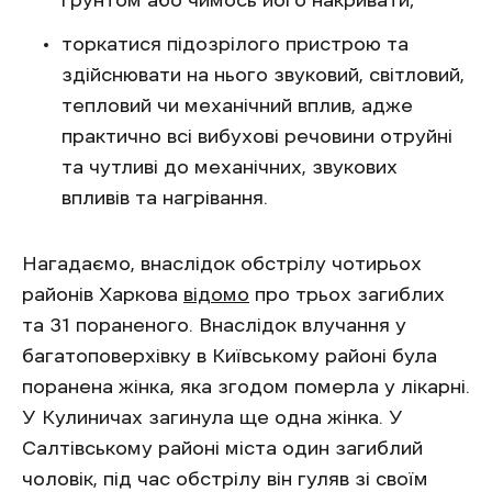
ґрунтом або чимось його накривати;
торкатися підозрілого пристрою та
здійснювати на нього звуковий, світловий,
тепловий чи механічний вплив, адже
практично всі вибухові речовини отруйні
та чутливі до механічних, звукових
впливів та нагрівання.
Нагадаємо, внаслідок обстрілу чотирьох
районів Харкова
відомо
про трьох загиблих
та 31 пораненого. Внаслідок влучання у
багатоповерхівку в Київському районі була
поранена жінка, яка згодом померла у лікарні.
У Кулиничах загинула ще одна жінка. У
Салтівському районі міста один загиблий
чоловік, під час обстрілу він гуляв зі своїм