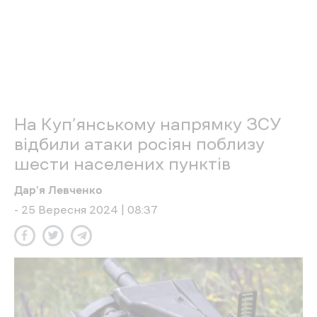
багатоповерхівку в Київському районі була
поранена жінка, яка згодом померла у лікарні.
У Кулиничах загинула ще одна жінка. У
Салтівському районі міста один загиблий
чоловік, під час обстрілу він гуляв зі своїм
собакою.
Читайте також
У зруйнованому під’їзді проживали 82
людини
: росіяни влучили у
багатоповерхівку в Харкові — фото.
«Вся палата у крові»: росіяни
влучили
керованою авіабомбою
поблизу обласної
лікарні у Харкові — фоторепортаж.