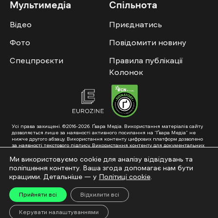
Мультимедіа
Спільнота
Відео
Приєднатись
Фото
Повідомити новину
Спецпроєкти
Правила публікації
Колонок
Усі права захищені. ©2016-2026. Ґвара Медіа. Використання матеріалів сайту
дозволяється лише за наявності активного посилання на “Ґвара Медіа” не
нижче другого абзацу. Використання контенту цифрових платформ дозволено
за наявності текстового підпису. Використання контенту для документальних
фільмів та інтегрованих продуктів дозволяється за умови отримання
схвалення від редакції.
Ми використовуємо cookie для аналізу відвідувань та
поліпшення контенту. Ваша згода допомагає нам бути
Суб’єкт у сфері онлайн-медіа; ідентифікатор медіа – R40-01353. Поштова
адреса: ГО «Ґвара Медіа», 61057, Харків, вул. Гоголя, 14, абонентська скринька
кращими. Детальніше — у
Політиці cookie
.
№7400
Підкинь нам тему на пошту – hello@gwaramedia.com
Прийняти всі
Відхилити всі
Модернізація сайту:
Керувати налаштуваннями