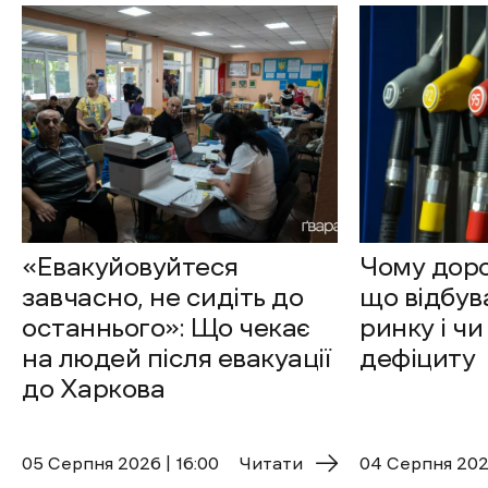
«Евакуйовуйтеся
Чому доро
завчасно, не сидіть до
що відбув
останнього»: Що чекає
ринку і чи
на людей після евакуації
дефіциту
до Харкова
05 Cерпня 2026 | 16:00
Читати
04 Cерпня 2026