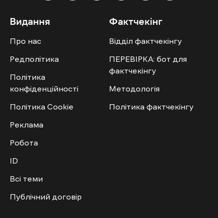
Видання
Фактчекінг
Про нас
Відділ фактчекінгу
Редполітика
ПЕРЕВІРКА: бот для
фактчекінгу
Політика
конфіденційності
Методологія
Політика Cookie
Політика фактчекінгу
Реклама
Робота
ID
Всі теми
Публічний договір