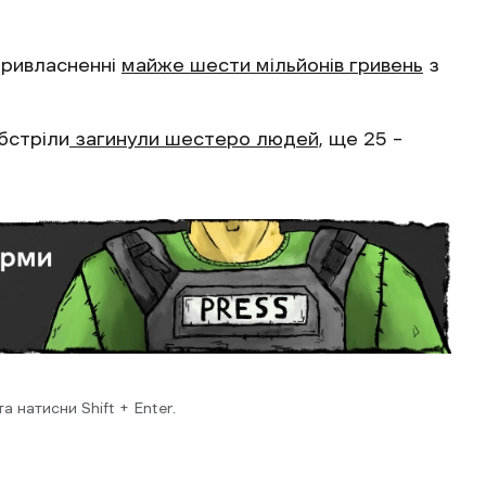
привласненні
майже шести мільйонів гривень
з
бстріли
загинули шестеро людей,
ще 25 –
 натисни Shift + Enter.