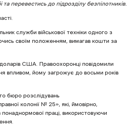
 та перевестись до підрозділу безпілотників.
асті.
ьник служби військової техніки одного з
уючись своїм положенням, вимагав кошти за
0 доларів США. Правоохоронці повідомили
ня впливом, йому загрожує до восьми років
го бюро розслідувань
равної колонії № 25», які, ймовірно,
 понаднормової праці, використовуючи
ення.