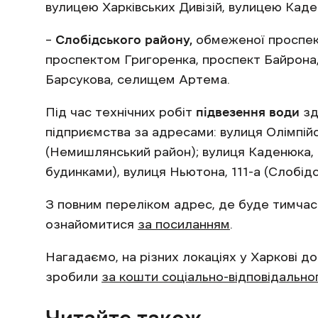
вулицею Харківських Дивізій, вулицею Каде
–
Слобідського району,
обмеженої проспек
проспектом Григоренка, проспект Байрона
Барсукова, селищем Артема.
Під час технічних робіт
підвезення води
зд
підприємства за адресами: вулиця Олімпійсь
(Немишлянський район); вулиця Каденюка, 8
будинками), вулиця Ньютона, 111-а (Слобідс
З повним переліком адрес, де буде тимча
ознайомитися
за посиланням
.
Нагадаємо, на різних локаціях у Харкові до 
зробили
за кошти соціально-відповідально
Читайте також