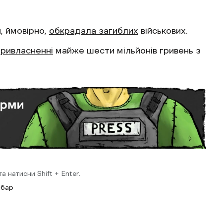
, ймовірно,
обкрадала загиблих
військових.
ривласненні
майже шести мільйонів гривень з
 натисни Shift + Enter.
абар