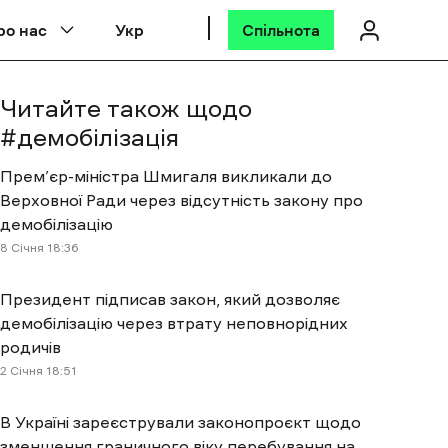
ро нас
Укр
Спільнота
Читайте також щодо
#
демобілізація
Прем’єр-міністра Шмигаля викликали до
Верховної Ради через відсутність закону про
демобілізацію
8 Січня 18:36
Президент підписав закон, який дозволяє
демобілізацію через втрату неповнорідних
родичів
2 Січня 18:51
В Україні зареєстрували законопроєкт щодо
зменшення граничного віку перебування на