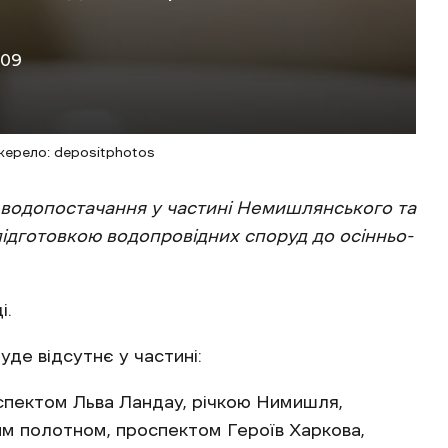
:09
жерело: depositphotos
е водопостачання у частині Немишлянського та
 підготовкою водопровідних споруд до осінньо-
і.
де відсутнє у частині:
пектом Льва Ландау, річкою Нимишля,
им полотном, проспектом Героїв Харкова,