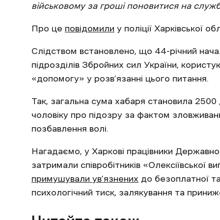
військовому за гроші поновитися на службі
Про це
повідомили
у поліції Харківської обл
Слідством встановлено, що 44-річний начал
підрозділів Збройних сил України, корист
«допомогу» у розв’язанні цього питання.
Так, загальна сума хабаря становила 250
чоловіку про підозру за фактом зловживан
позбавлення волі.
Нагадаємо, у Харкові працівники Державно
затримали співробітників «Олексіївської вип
примушували ув’язнених
до безоплатної та
психологічний тиск, залякування та приниж