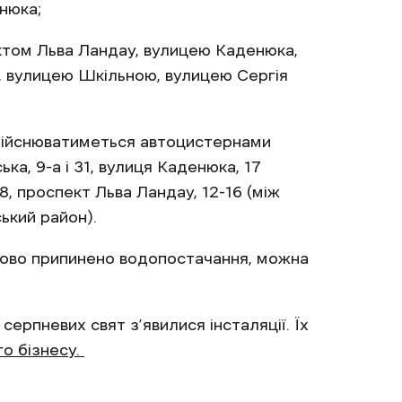
нюка;
том Льва Ландау, вулицею Каденюка,
, вулицею Шкільною, вулицею Сергія
ійснюватиметься автоцистернами
ка, 9-а і 31, вулиця Каденюка, 17
, проспект Льва Ландау, 12-16 (між
ький район).
сово припинено водопостачання, можна
серпневих свят з’явилися інсталяції. Їх
го бізнесу.