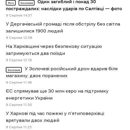
Один загиблий і понад 30
Фото
Ексклюзив
постраждалих: наслідки ударів по Салтівці — фото
9 Cерпня 14:37
У Дергачівській громаді після обстрілу без світла
залишилися 1900 людей
9 Cерпня 12:58
На Харківщині через безпекову ситуацію
затримуються два поїзди
9 Cерпня 12:16
У Золочеві російський дрон вдарив біля
Ексклюзив
магазину: двоє поранених
9 Cерпня 11:46
ЄС спрямував ще 30 млн євро на підтримку
енергетики України
9 Cерпня 11:30
У Харкові під час пожежі у п’ятиповерхівці
врятували двох людей
9 Cерпня 11:23