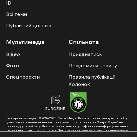
ID
Всі теми
Публічний договір
Мультимедіа
Спільнота
Відео
Приєднатись
Фото
Повідомити новину
Спецпроєкти
Правила публікації
Колонок
Усі права захищені. ©2016-2026. Ґвара Медіа. Використання матеріалів сайту
дозволяється лише за наявності активного посилання на “Ґвара Медіа” не
нижче другого абзацу. Використання контенту цифрових платформ дозволено
за наявності текстового підпису. Використання контенту для документальних
фільмів та інтегрованих продуктів дозволяється за умови отримання