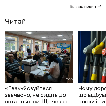
Більше новин
Читай
«Евакуйовуйтеся
Чому доро
завчасно, не сидіть до
що відбув
останнього»: Що чекає
ринку і чи