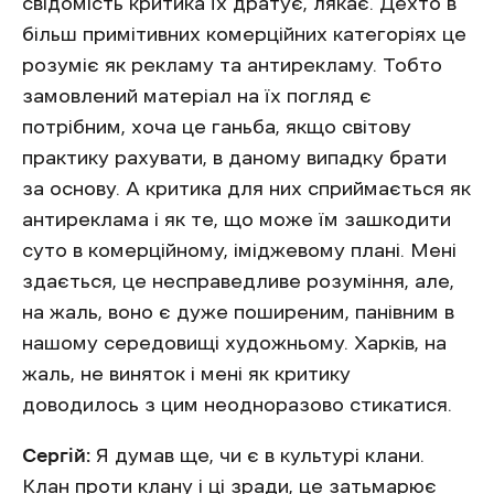
свідомість критика їх дратує, лякає. Дехто в
більш примітивних комерційних категоріях це
розуміє як рекламу та антирекламу. Тобто
замовлений матеріал на їх погляд є
потрібним, хоча це ганьба, якщо світову
практику рахувати, в даному випадку брати
за основу. А критика для них сприймається як
антиреклама і як те, що може їм зашкодити
суто в комерційному, іміджевому плані. Мені
здається, це несправедливе розуміння, але,
на жаль, воно є дуже поширеним, панівним в
нашому середовищі художньому. Харків, на
жаль, не виняток і мені як критику
доводилось з цим неодноразово стикатися.
Сергій:
Я думав ще, чи є в культурі клани.
Клан проти клану і ці зради, це затьмарює