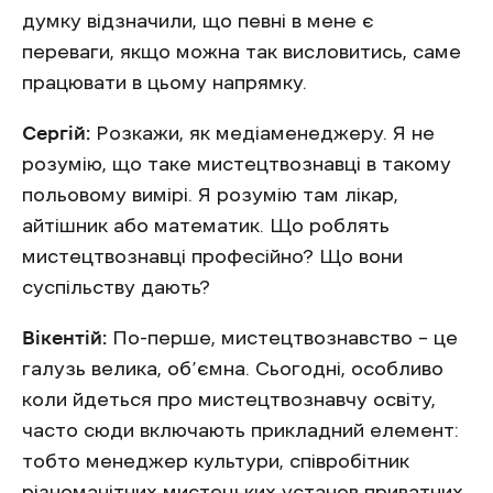
думку відзначили, що певні в мене є
переваги, якщо можна так висловитись, саме
працювати в цьому напрямку.
Сергій:
Розкажи, як медіаменеджеру. Я не
розумію, що таке мистецтвознавці в такому
польовому вимірі. Я розумію там лікар,
айтішник або математик. Що роблять
мистецтвознавці професійно? Що вони
суспільству дають?
Вікентій:
По-перше, мистецтвознавство – це
галузь велика, об’ємна. Сьогодні, особливо
коли йдеться про мистецтвознавчу освіту,
часто сюди включають прикладний елемент:
тобто менеджер культури, співробітник
різноманітних мистецьких установ приватних