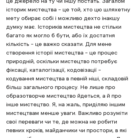
це джерело на ту чи іншу постать. Загалом
історик мистецтва – це той, хто цю шляхетну
мету обирає собі і можливо дехто інакшу
думку має. Істориків мистецтва не стільки
багато як могло б бути, або їх достатня
кількість – це важко сказати. Для мене
створення історії мистецтва – це процес
природній, оскільки мистецтво потребує
фіксації, каталогізації, кодовізації –
кодування мистецтва в певній ніші, складовій
більш загального процесу. Не лише про
образотворче мистецтво йдеться, а й про
інше мистецтво. Я, на жаль, приділяю іншим
мистецтвам менше уваги. Важливо розуміти
свої переваги чи те, де можна не робити
певних кроків, майданчики чи простори, в які