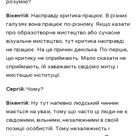
розумію?
Вікентій:
Насправді критика працює. В різних
галузях вона працює по-різному. Якщо казати
про образотворче мистецтво або сучасне
візуальне мистецтво, тут критика насправді
не працює. На це причин декілька. По-перше,
цю критику не сприймають. Мало сказати не
сприймають, їй заважають свідомо митці і
мистецькі інституції.
Сергій:
Чому?
Вікентій:
Ну тут напевно людський чинник
мається на увазі, тому що часто ці люди не є
свідомими, вільними, незалежними в своїй
позиції особистій. Тому незалежність і