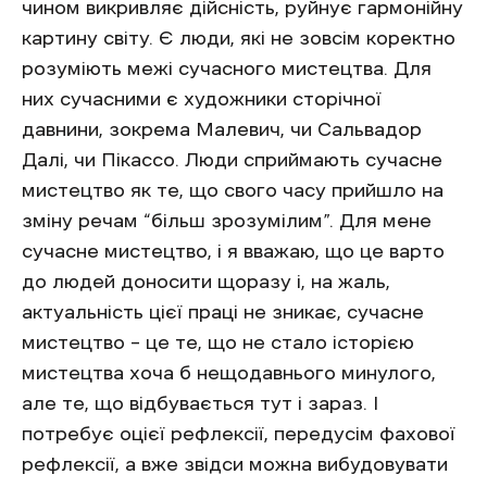
чином викривляє дійсність, руйнує гармонійну
картину світу. Є люди, які не зовсім коректно
розуміють межі сучасного мистецтва. Для
них сучасними є художники сторічної
давнини, зокрема Малевич, чи Сальвадор
Далі, чи Пікассо. Люди сприймають сучасне
мистецтво як те, що свого часу прийшло на
зміну речам “більш зрозумілим”. Для мене
сучасне мистецтво, і я вважаю, що це варто
до людей доносити щоразу і, на жаль,
актуальність цієї праці не зникає, сучасне
мистецтво – це те, що не стало історією
мистецтва хоча б нещодавнього минулого,
але те, що відбувається тут і зараз. І
потребує оцієї рефлексії, передусім фахової
рефлексії, а вже звідси можна вибудовувати