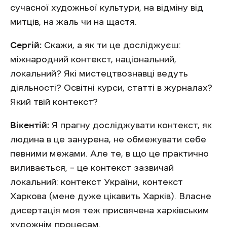
сучасної художньої культури, на відміну від
митців, на жаль чи на щастя.
Сергій:
Скажи, а як ти це досліджуєш:
міжнародний контекст, національний,
локальний? Які мистецтвознавці ведуть
діяльності? Освітні курси, статті в журналах?
Який твій контекст?
Вікентій:
Я прагну досліджувати контекст, як
людина в це занурена, не обмежувати себе
певними межами. Але те, в що це практично
виливається, – це контекст зазвичай
локальний: контекст України, контекст
Харкова (мене дуже цікавить Харків). Власне
дисертація моя теж присвячена харківським
художнім процесам.