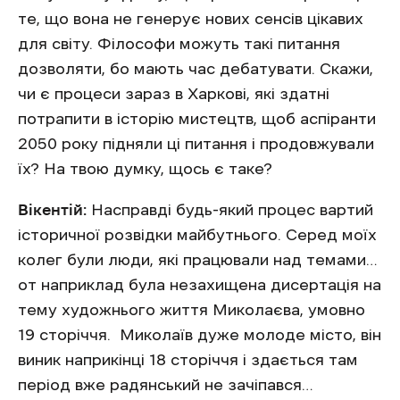
те, що вона не генерує нових сенсів цікавих
для світу. Філософи можуть такі питання
дозволяти, бо мають час дебатувати. Скажи,
чи є процеси зараз в Харкові, які здатні
потрапити в історію мистецтв, щоб аспіранти
2050 року підняли ці питання і продовжували
їх? На твою думку, щось є таке?
Вікентій:
Насправді будь-який процес вартий
історичної розвідки майбутнього. Серед моїх
колег були люди, які працювали над темами…
от наприклад була незахищена дисертація на
тему художнього життя Миколаєва, умовно
19 сторіччя. Миколаїв дуже молоде місто, він
виник наприкінці 18 сторіччя і здається там
період вже радянський не зачіпався…