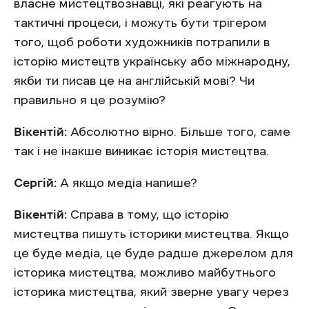
власне мистецтвознавці, які реагують на
тактичні процеси, і можуть бути трігером
того, щоб роботи художників потрапили в
історію мистецтв українську або міжнародну,
якби ти писав це на англійській мові? Чи
правильно я це розумію?
Вікентій:
Абсолютно вірно. Більше того, саме
так і не інакше виникає історія мистецтва.
Сергій:
А якщо медіа напише?
Вікентій:
Справа в тому, що історію
мистецтва пишуть історики мистецтва. Якщо
це буде медіа, це буде радше джерелом для
історика мистецтва, можливо майбутнього
історика мистецтва, який зверне увагу через