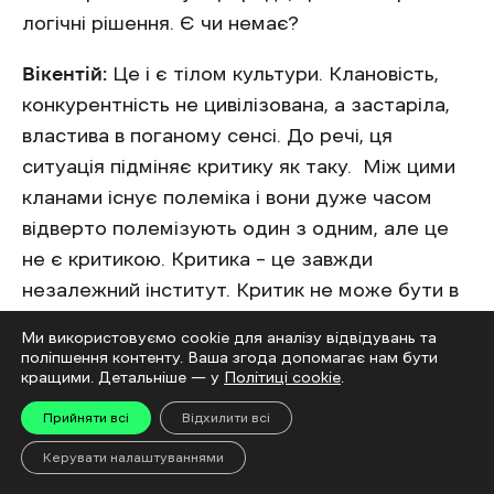
логічні рішення. Є чи немає?
Вікентій:
Це і є тілом культури. Клановість,
конкурентність не цивілізована, а застаріла,
властива в поганому сенсі. До речі, ця
ситуація підміняє критику як таку. Між цими
кланами існує полеміка і вони дуже часом
відверто полемізують один з одним, але це
не є критикою. Критика – це завжди
незалежний інститут. Критик не може бути в
таборі одних чи таборі інших, хоча це
Ми використовуємо cookie для аналізу відвідувань та
траплялося і трапляється, але критик має
поліпшення контенту. Ваша згода допомагає нам бути
кращими. Детальніше — у
Політиці cookie
.
власну думку і має незалежні обставини хоча
б формальні, які б йому додавали переваги
Прийняти всі
Відхилити всі
цю думку власну навести. Можу навести
Керувати налаштуваннями
приклад: є один художник, не варто називати