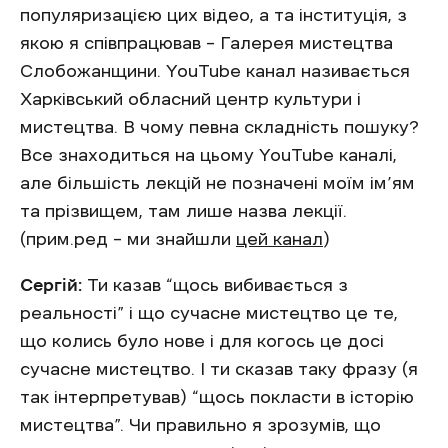
популяризацією цих відео, а та інституція, з
якою я співпрацював – Галерея мистецтва
Слобожанщини. YouTube канал називається
Харківський обласний центр культури і
мистецтва. В чому певна складність пошуку?
Все знаходиться на цьому YouTube каналі,
але більшість лекцій не позначені моїм ім’ям
та прізвищем, там лише назва лекції.
(прим.ред – ми знайшли
цей канал
)
Сергій:
Ти казав “щось вибивається з
реальності” і що сучасне мистецтво це те,
що колись було нове і для когось це досі
сучасне мистецтво. І ти сказав таку фразу (я
так інтерпретував) “щось покласти в історію
мистецтва”. Чи правильно я зрозумів, що