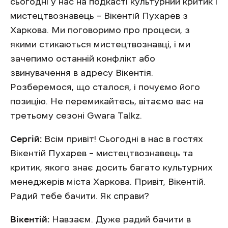
сьогодні у нас на подкасті культурний критик і
мистецтвознавець – Вікентій Пухарев з
Харкова. Ми поговоримо про процеси, з
якими стикаються мистецтвознавці, і ми
зачепимо останній конфлікт або
звинувачення в адресу Вікентія.
Розберемося, що сталося, і почуємо його
позицію. Не перемикайтесь, вітаємо вас на
третьому сезоні Gwara Talkz.
Сергій:
Всім привіт! Сьогодні в нас в гостях
Вікентій Пухарев – мистецтвознавець та
критик, якого знає досить багато культурних
менеджерів міста Харкова. Привіт, Вікентій.
Радий тебе бачити. Як справи?
Вікентій:
Навзаєм. Дуже радий бачити в