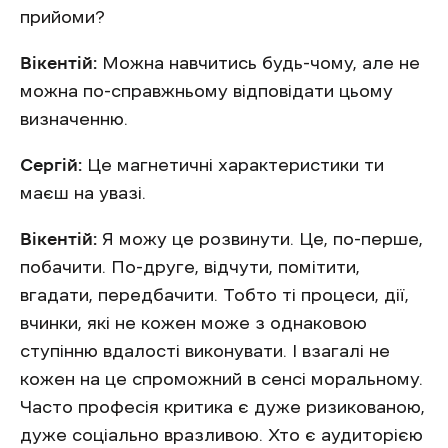
прийоми?
Вікентій:
Можна навчитись будь-чому, але не
можна по-справжньому відповідати цьому
визначенню.
Сергій:
Це магнетичні характеристики ти
маєш на увазі.
Вікентій:
Я можу це розвинути. Це, по-перше,
побачити. По-друге, відчути, помітити,
вгадати, передбачити. Тобто ті процеси, дії,
вчинки, які не кожен може з однаковою
ступінню вдалості виконувати. І взагалі не
кожен на це спроможний в сенсі моральному.
Часто професія критика є дуже ризикованою,
дуже соціально вразливою. Хто є аудиторією