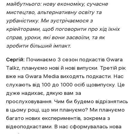
майбутнього: нову економіку, сучасне
мистецтво, альтернативну освіту та
урбаністику. Ми зустрічаємося з
кріейторами, щоб поговорити про хід їхніх
справ, уроки, які вони засвоїли, та як
зробити більший імпакт.
Сергій:
Починаємо 3 сезон подкастів Gwara
Talkz, плануємо нові й нові випуски. Третій рік
вже на Gwara Media виходять подкасти. Нас
слухають від 100 до 1000 осіб щовипуску. Це
дуже надихає, дякую вам за
прослуховування. Чим би будемо відрізнятись
в цьому році, що ми плануємо? Ми плануємо
багато нових експериментів, зокрема з
відеоподкастами. В нас сформувалась нова