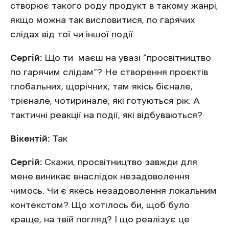
створює такого роду продукт в такому жанрі,
якщо можна так висловитися, по гарячих
слідах від тої чи іншої події.
Сергій:
Що ти маєш на увазі “просвітництво
по гарячим слідам”? Не створення проєктів
глобальних, щорічних, там якісь бієнале,
трієнале, чотиринале, які готуються рік. А
тактичні реакції на події, які відбуваються?
Вікентій:
Так
Сергій:
Скажи, просвітництво завжди для
мене виникає внаслідок незадоволення
чимось. Чи є якесь незадоволення локальним
контекстом? Що хотілось би, щоб було
краще, на твій погляд? І що реалізує це