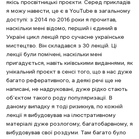
якісь просвітницькі проєкти. Серед прикладів
я можу навести, це є в YouTube в загальному
доступі: з 2014 по 2016 роки я прочитав,
наскільки мені відомо, перший і єдиний в
Україні цикл лекцій
про сучасне українське
мистецтво
. Він складався з 30 лекцій. Ці
лекції були помічені, наскільки мені
пригадується, навіть київськими виданнями, як
унікальний проєкт в сенсі того, що в нас дуже
багато реферативного, а деякі речі ще не
написані, не надруковані, дуже рідко стають
об’єктом такого роду популяризації. В
даному випадку я тоді ризикнув, по кожній
лекції я вибудовував на ілюстративному
матеріалі дуже розлогому, багатобарвному, я
вибудовував свої роздуми. Там багато було