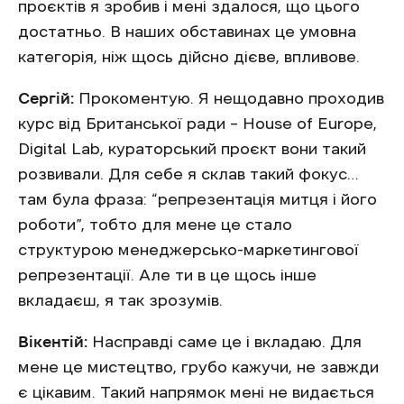
проєктів я зробив і мені здалося, що цього
достатньо. В наших обставинах це умовна
категорія, ніж щось дійсно дієве, впливове.
Сергій:
Прокоментую. Я нещодавно проходив
курс від Британської ради – House of Europe,
Digital Lab, кураторський проєкт вони такий
розвивали. Для себе я склав такий фокус…
там була фраза: “репрезентація митця і його
роботи”, тобто для мене це стало
структурою менеджерсько-маркетингової
репрезентації. Але ти в це щось інше
вкладаєш, я так зрозумів.
Вікентій:
Насправді саме це і вкладаю. Для
мене це мистецтво, грубо кажучи, не завжди
є цікавим. Такий напрямок мені не видається