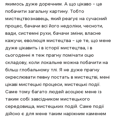
якимось дуже доречним. А що цікаво – це
побачити загальну картину. Тобто
мистецтвознавець, який реагує на сучасний
процес, бачачи всі його недоліки, чесноти,
вади, системні рухи, бачачи зміни, власне
кажучи, еволюція мистецтва – це те, що мене
дуже цікавить і в історії мистецтва, і в
сьогоденні я теж прагну помічати оцю
складову, коли локальне можна побачити на
більш глобальному тлі. Я не дуже прагну
окреслювати певну постать в мистецтві, мені
цікаві мистецькі процеси, мистецькі події.
Саме тому багато людей асоціює мене із
таким собі завсідником мистецького
середовища, мистецьких подій. Саме події
дійсно є для мене таким наріжним каменем