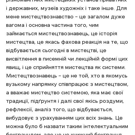
і державних, музеїв художніх і таке інше. Для
мене мистецтвознавство – це загалом дуже
вагома і основна частина того, чим
займається мистецтвознавець, це історія
мистецтва, це якась фахова реакція на те, що
відбувається сьогодні в мистецтві, це
висвітлення в писемній чи лекційній формі цих
явищ, і це сприйняття мистецтва як системи.
Мистецтвознавець – це не той, хто в якомусь
вузькому напрямку співпрацює з мистецтвом,
а вважає мистецтво системою, яка має свої
традиції, підґрунтя і далі свої якісь роздуми,
рефлексії, аналіз того, що відбувається,
вибудовує з урахуванням цих всіх знань. Це
можна було б назвати таким інтелектуальним
бекграундом, але це не книжний бекграунд,